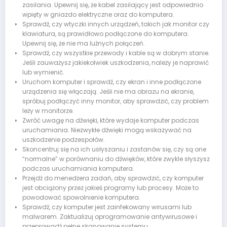
zasilania. Upewnij się, że kabel zasilający jest odpowiednio
wpięty w gniazdo elektryczne oraz do komputera.
Sprawdź, czy wtyczki innych urządzeń, takich jak monitor czy
klawiatura, są prawidłowo podłączone do komputera.
Upewnij się, że nie ma luźnych połączeń.
Sprawdź, czy wszystkie przewody i kable są w dobrym stanie.
Jeśli zauważysz jakiekolwiek uszkodzenia, należy je naprawić
lub wymienić.
Uruchom komputer i sprawdź, czy ekran i inne podłączone
urządzenia się włączają. Jeśli nie ma obrazu na ekranie,
spróbuj podłączyć inny monitor, aby sprawdzić, czy problem
leży w monitorze.
Zwróć uwagę na dźwięki, które wydaje komputer podczas
uruchamiania. Niezwykłe dźwięki mogą wskazywać na
uszkodzenie podzespołów.
Skoncentruj się na ich usłyszaniu i zastanów się, czy są one
“normalne” w porównaniu do dźwięków, które zwykle słyszysz
podczas uruchamiania komputera.
Przejdź do menedżera zadań, aby sprawdzić, czy komputer
jest obciążony przez jakieś programy lub procesy. Może to
powodować spowolnienie komputera.
Sprawdź, czy komputer jest zainfekowany wirusami lub
malwarem. Zaktualizuj oprogramowanie antywirusowe i
przeprowadź pełne skanowanie systemu.