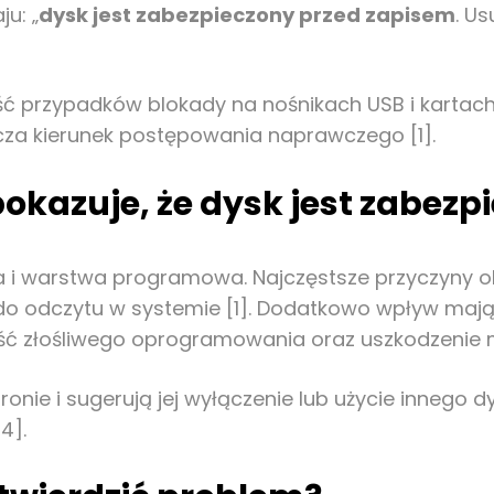
u: „
dysk jest zabezpieczony przed zapisem
. U
 przypadków blokady na nośnikach USB i kartach 
cza kierunek postępowania naprawczego [1].
okazuje, że dysk jest zabez
 i warstwa programowa. Najczęstsze przyczyny ob
o odczytu w systemie [1]. Dodatkowo wpływ mają: 
ść złośliwego oprogramowania oraz uszkodzenie m
onie i sugerują jej wyłączenie lub użycie innego 
4].