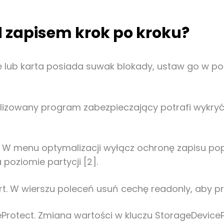
 zapisem krok po kroku?
ive lub karta posiada suwak blokady, ustaw go w po
lizowany program zabezpieczający potrafi wykryć
a. W menu optymalizacji wyłącz ochronę zapisu pop
poziomie partycji [2].
rt. W wierszu poleceń usuń cechę readonly, aby pr
teProtect. Zmiana wartości w kluczu StorageDevi