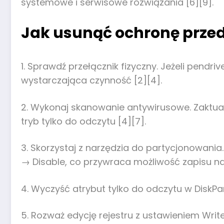
systemowe i serwisowe rozwiązania [6][9].
Jak usunąć ochronę przed
1. Sprawdź przełącznik fizyczny. Jeżeli pendr
wystarczająca czynność [2][4].
2. Wykonaj skanowanie antywirusowe. Zaktua
tryb tylko do odczytu [4][7].
3. Skorzystaj z narzędzia do partycjonowani
→ Disable, co przywraca możliwość zapisu na 
4. Wyczyść atrybut tylko do odczytu w DiskPa
5. Rozważ edycję rejestru z ustawieniem Wri