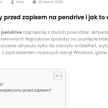
ie
Piotr
29 Marca 2026
 przed zapisem na pendrive i jak to
a
pendrive
najczęściej z dwóch powodów: aktywn
temowych. Najszybsze sposoby na usunięcie blok
zenie atrybutu tylko do odczytu w DiskPart, wył
z zastrzeżeniem nowszych wersji Windows, gdzie ed
a?
abezpieczony przed zapisem?