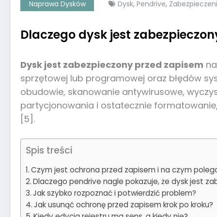
,
,
Naprawa Dysków
Dysk
Pendrive
Zabezpieczen
Dlaczego dysk jest zabezpieczony
Dysk jest zabezpieczony przed zapisem
n
sprzętowej lub programowej oraz błędów sys
obudowie, skanowanie antywirusowe, wyczyszc
partycjonowania i ostatecznie formatowanie, 
[5].
Spis treści
Czym jest ochrona przed zapisem i na czym poleg
Dlaczego pendrive nagle pokazuje, że dysk jest z
Jak szybko rozpoznać i potwierdzić problem?
Jak usunąć ochronę przed zapisem krok po kroku?
Kiedy edycja rejestru ma sens, a kiedy nie?