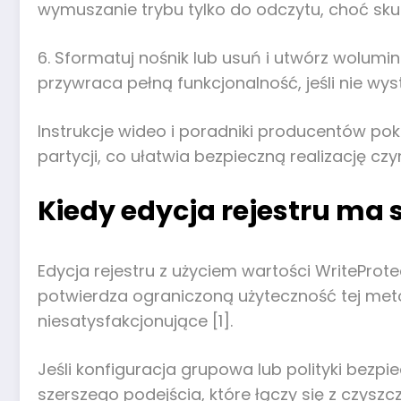
wymuszanie trybu tylko do odczytu, choć skut
6. Sformatuj nośnik lub usuń i utwórz wolum
przywraca pełną funkcjonalność, jeśli nie wys
Instrukcje wideo i poradniki producentów po
partycji, co ułatwia bezpieczną realizację czy
Kiedy edycja rejestru ma s
Edycja rejestru z użyciem wartości WritePro
potwierdza ograniczoną użyteczność tej meto
niesatysfakcjonujące [1].
Jeśli konfiguracja grupowa lub polityki bez
szerszego podejścia, które łączy się z czys