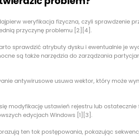
twierdzić problem?
pierw weryfikacja fizyczna, czyli sprawdzenie pr
dnią przyczynę problemu [2][4].
rto sprawdzić atrybuty dysku i ewentualnie je wy
mocne są także narzędzia do zarządzania partycjam
wanie antywirusowe usuwa wektor, który może wym
ię modyfikację ustawień rejestru lub ostateczni
owszych edycjach Windows [1][3].
brazują ten tok postępowania, pokazując sekwencj