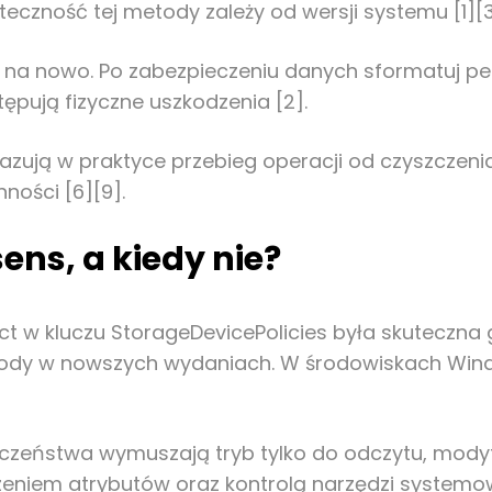
eczność tej metody zależy od wersji systemu [1][3
in na nowo. Po zabezpieczeniu danych sformatuj p
tępują fizyczne uszkodzenia [2].
kazują w praktyce przebieg operacji od czyszczeni
nności [6][9].
ens, a kiedy nie?
tect w kluczu StorageDevicePolicies była skutecz
dy w nowszych wydaniach. W środowiskach Windows
pieczeństwa wymuszają tryb tylko do odczytu, mody
zczeniem atrybutów oraz kontrolą narzędzi systemo