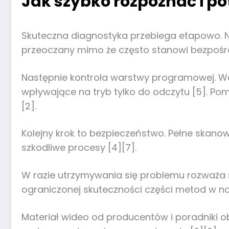
Jak szybko rozpoznać i po
Skuteczna diagnostyka przebiega etapowo. Naj
przeoczany mimo że często stanowi bezpośre
Następnie kontrola warstwy programowej. Wa
wpływające na tryb tylko do odczytu [5]. Po
[2].
Kolejny krok to bezpieczeństwo. Pełne skano
szkodliwe procesy [4][7].
W razie utrzymywania się problemu rozważa s
ograniczonej skuteczności części metod w n
Materiał wideo od producentów i poradniki o