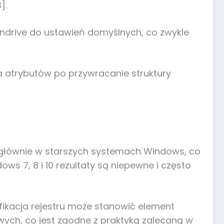
].
endrive do ustawień domyślnych, co zwykle
a atrybutów po przywracanie struktury
na głównie w starszych systemach Windows, co
 7, 8 i 10 rezultaty są niepewne i często
fikacja rejestru może stanowić element
wych, co jest zgodne z praktyką zalecaną w