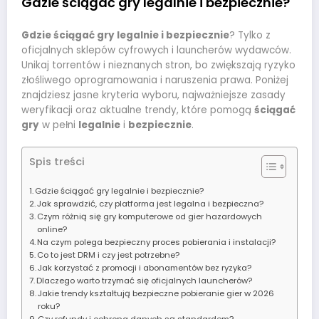
Gdzie ściągać gry legalnie i bezpiecznie?
Gdzie ściągać gry legalnie i bezpiecznie
? Tylko z
oficjalnych sklepów cyfrowych i launcherów wydawców.
Unikaj torrentów i nieznanych stron, bo zwiększają ryzyko
złośliwego oprogramowania i naruszenia prawa. Poniżej
znajdziesz jasne kryteria wyboru, najważniejsze zasady
weryfikacji oraz aktualne trendy, które pomogą
ściągać
gry
w pełni
legalnie
i
bezpiecznie
.
Spis treści
Gdzie ściągać gry legalnie i bezpiecznie?
Jak sprawdzić, czy platforma jest legalna i bezpieczna?
Czym różnią się gry komputerowe od gier hazardowych
online?
Na czym polega bezpieczny proces pobierania i instalacji?
Co to jest DRM i czy jest potrzebne?
Jak korzystać z promocji i abonamentów bez ryzyka?
Dlaczego warto trzymać się oficjalnych launcherów?
Jakie trendy kształtują bezpieczne pobieranie gier w 2026
roku?
Czy refundy i ochrona danych są standardem?