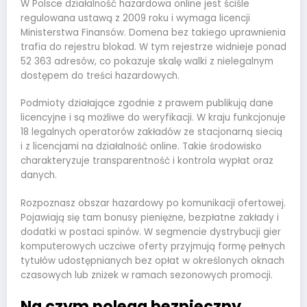
W Polsce działalność hazardowa online jest ściśle
regulowana ustawą z 2009 roku i wymaga licencji
Ministerstwa Finansów. Domena bez takiego uprawnienia
trafia do rejestru blokad. W tym rejestrze widnieje ponad
52 363 adresów, co pokazuje skalę walki z nielegalnym
dostępem do treści hazardowych.
Podmioty działające zgodnie z prawem publikują dane
licencyjne i są możliwe do weryfikacji. W kraju funkcjonuje
18 legalnych operatorów zakładów ze stacjonarną siecią
i z licencjami na działalność online. Takie środowisko
charakteryzuje transparentność i kontrola wypłat oraz
danych.
Rozpoznasz obszar hazardowy po komunikacji ofertowej.
Pojawiają się tam bonusy pieniężne, bezpłatne zakłady i
dodatki w postaci spinów. W segmencie dystrybucji gier
komputerowych uczciwe oferty przyjmują formę pełnych
tytułów udostępnianych bez opłat w określonych oknach
czasowych lub zniżek w ramach sezonowych promocji.
Na czym polega bezpieczny