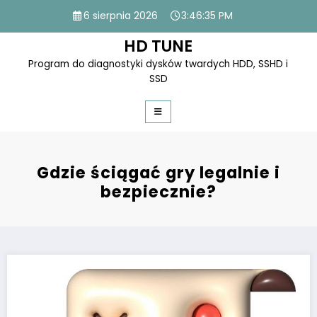
Skip
6 sierpnia 2026
3:46:35 PM
to
content
HD TUNE
Program do diagnostyki dysków twardych HDD, SSHD i
SSD
Gdzie ściągać gry legalnie i
bezpiecznie?