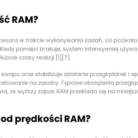
ość RAM?
sora w trakcie wykonywania zadań, co pozwala na
]. Kiedy pamięci brakuje, system intensywniej uży
uższe czasy reakcji [1][7].
apu oraz stabilizuje działanie przeglądarek i apl
rzebowanie na zasoby. Typowe obciążenia przegląd
a, że wyższy zapas RAM przekłada się na mniejszą
 od prędkości RAM?