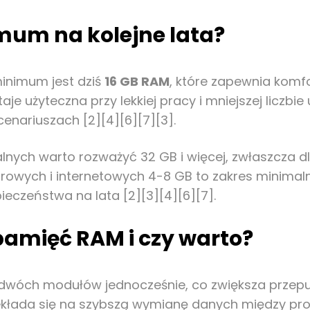
mum na kolejne lata?
nimum jest dziś
16 GB RAM
, które zapewnia komf
taje użyteczna przy lekkiej pracy i mniejszej liczb
enariuszach [2][4][6][7][3].
lnych warto rozważyć 32 GB i więcej, zwłaszcza d
wych i internetowych 4-8 GB to zakres minimalny
eczeństwa na lata [2][3][4][6][7].
amięć RAM i czy warto?
dwóch modułów jednocześnie, co zwiększa przep
ekłada się na szybszą wymianę danych między pr