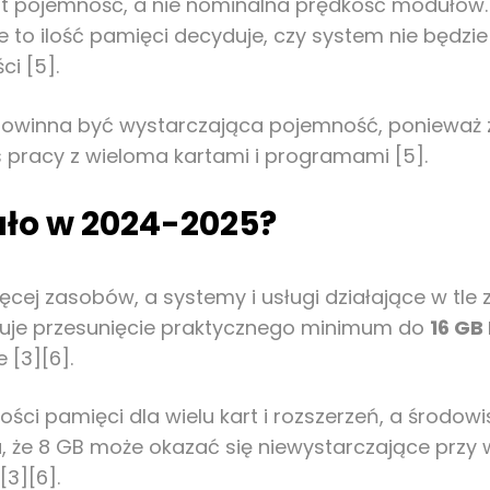
t pojemność, a nie nominalna prędkość modułów. 
to ilość pamięci decyduje, czy system nie będzie
i [5].
 powinna być wystarczająca pojemność, ponieważ
pracy z wieloma kartami i programami [5].
ło w 2024-2025?
więcej zasobów, a systemy i usługi działające w t
uje przesunięcie praktycznego minimum do
16 GB
 [3][6].
ści pamięci dla wielu kart i rozszerzeń, a środowi
ia, że 8 GB może okazać się niewystarczające prz
3][6].