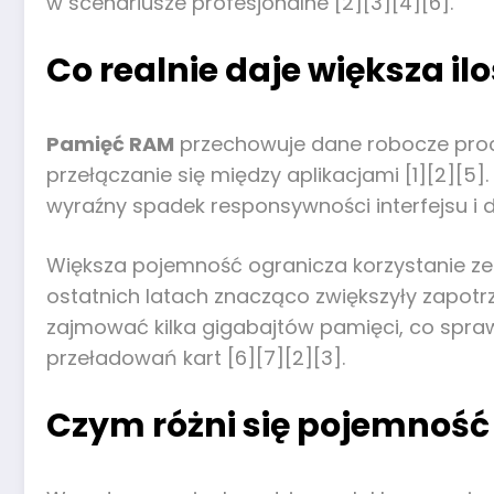
w scenariusze profesjonalne [2][3][4][6].
Co realnie daje większa il
Pamięć RAM
przechowuje dane robocze proce
przełączanie się między aplikacjami [1][2][5
wyraźny spadek responsywności interfejsu i dł
Większa pojemność ogranicza korzystanie ze sw
ostatnich latach znacząco zwiększyły zapot
zajmować kilka gigabajtów pamięci, co sprawi
przeładowań kart [6][7][2][3].
Czym różni się pojemność