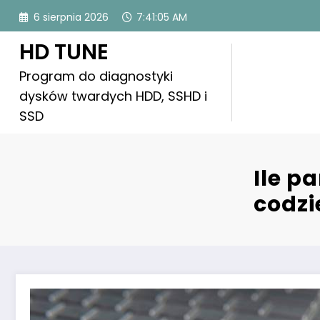
Skip
6 sierpnia 2026
7:41:06 AM
to
content
HD TUNE
Program do diagnostyki
dysków twardych HDD, SSHD i
SSD
Ile p
codzi