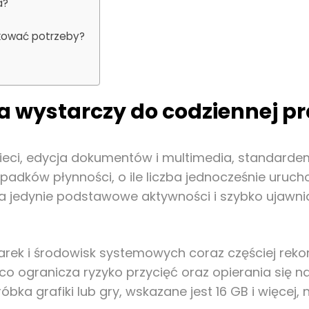
a?
ikować potrzeby?
a wystarczy do codziennej p
e sieci, edycja dokumentów i multimedia, standard
ków płynności, o ile liczba jednocześnie uruchomi
ia jedynie podstawowe aktywności i szybko ujawni
rek i środowisk systemowych coraz częściej rek
o ogranicza ryzyko przycięć oraz opierania się na
a grafiki lub gry, wskazane jest 16 GB i więcej, 