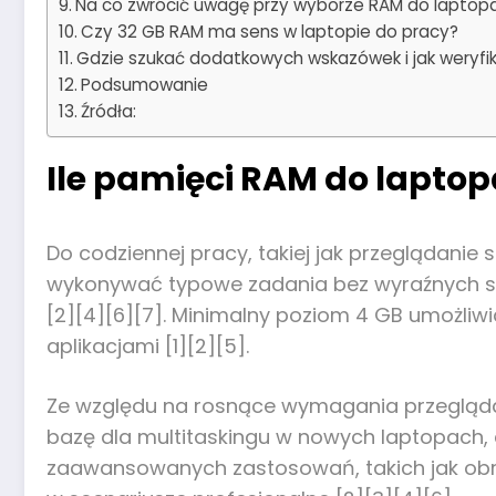
Na co zwrócić uwagę przy wyborze RAM do laptop
Czy 32 GB RAM ma sens w laptopie do pracy?
Gdzie szukać dodatkowych wskazówek i jak weryf
Podsumowanie
Źródła:
Ile pamięci RAM do laptop
Do codziennej pracy, takiej jak przeglądani
wykonywać typowe zadania bez wyraźnych spad
[2][4][6][7]. Minimalny poziom 4 GB umożliw
aplikacjami [1][2][5].
Ze względu na rosnące wymagania przegląda
bazę dla multitaskingu w nowych laptopach, c
zaawansowanych zastosowań, takich jak obróbk