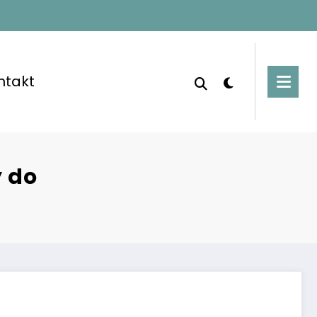
ntakt
y do