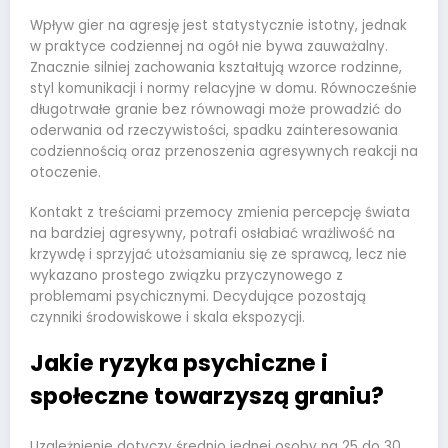
Wpływ gier na agresję jest statystycznie istotny, jednak
w praktyce codziennej na ogół nie bywa zauważalny.
Znacznie silniej zachowania kształtują wzorce rodzinne,
styl komunikacji i normy relacyjne w domu. Równocześnie
długotrwałe granie bez równowagi może prowadzić do
oderwania od rzeczywistości, spadku zainteresowania
codziennością oraz przenoszenia agresywnych reakcji na
otoczenie.
Kontakt z treściami przemocy zmienia percepcję świata
na bardziej agresywny, potrafi osłabiać wrażliwość na
krzywdę i sprzyjać utożsamianiu się ze sprawcą, lecz nie
wykazano prostego związku przyczynowego z
problemami psychicznymi. Decydujące pozostają
czynniki środowiskowe i skala ekspozycji.
Jakie ryzyka psychiczne i
społeczne towarzyszą graniu?
Uzależnienie dotyczy średnio jednej osoby na 25 do 30