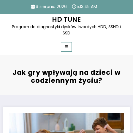
Skip
6 sierpnia 2026
5:13:45 AM
to
content
HD TUNE
Program do diagnostyki dysków twardych HDD, SSHD i
SSD
Jak gry wpływają na dzieci w
codziennym życiu?