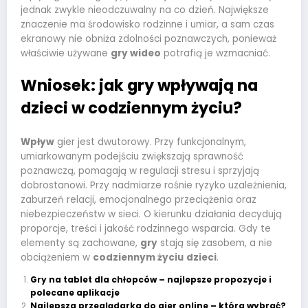
jednak zwykle nieodczuwalny na co dzień. Największe
znaczenie ma środowisko rodzinne i umiar, a sam czas
ekranowy nie obniża zdolności poznawczych, ponieważ
właściwie używane
gry wideo
potrafią je wzmacniać.
Wniosek: jak gry wpływają na
dzieci w codziennym życiu?
Wpływ
gier jest dwutorowy. Przy funkcjonalnym,
umiarkowanym podejściu zwiększają sprawność
poznawczą, pomagają w regulacji stresu i sprzyjają
dobrostanowi. Przy nadmiarze rośnie ryzyko uzależnienia,
zaburzeń relacji, emocjonalnego przeciążenia oraz
niebezpieczeństw w sieci. O kierunku działania decydują
proporcje, treści i jakość rodzinnego wsparcia. Gdy te
elementy są zachowane,
gry
stają się zasobem, a nie
obciążeniem w
codziennym życiu
dzieci
.
Gry na tablet dla chłopców – najlepsze propozycje i
polecane aplikacje
Najlepsza przeglądarka do gier online – która wybrać?