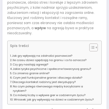
poznawcze, obniża stres i koreluje z lepszym zdrowiem
psychicznym, z kolei nadmiar sprzyja uzależnieniom,
zaburzeniom relacji i ekspozycji na zagrożenia online.
Kluczowy jest rodzinny kontekst i rozsądne ramy,
ponieważ sam czas ekranowy nie osłabia możliwości
poznawczych, a
wpływ
na agresję bywa w praktyce
nieodczuwalny.
Spis treści
Jak gry wpływają na zdolności poznawcze?
Ile czasu dzieci spędzają na graniu i co to oznacza?
Czy gry nasilają agresję?
Jakie ryzyka psychiczne i społeczne towarzyszą graniu?
Co zmienia granie online?
Czym jest funkcjonalne granie i dlaczego działa?
Dlaczego kontekst rodzinny jest decydujący?
Na czym polega równowaga między korzyściami a
ryzykiem?
Co mówią liczby o wpływie gier w codziennym życiu?
Wniosek: jak gry wpływają na dzieci w codziennym życiu?