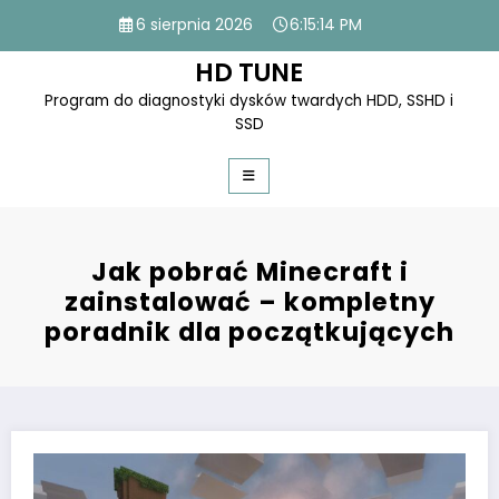
Skip
6 sierpnia 2026
6:15:16 PM
to
content
HD TUNE
Program do diagnostyki dysków twardych HDD, SSHD i
SSD
Jak pobrać Minecraft i
zainstalować – kompletny
poradnik dla początkujących