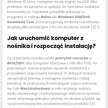
Windows 10, który następnie da się nagrać na DVD albo
przenieść na pendrive w aplikacji do tworzenia nośników
bootowalnych. Popularne poradniki wskazują tu
programy w rodzaju
Rufus
lub
Windows USB/DVD
Download Tool
, które przygotują strukturę rozruchową i
skopiują pliki instalacyjne z ISO na docelowy nośnik [1][7].
Jak uruchomić komputer z
nośnika i rozpocząć instalację?
Po utworzeniu nośnika ustaw
priorytet rozruchu
w
BIOS/UEFI
, aby komputer startował z USB albo DVD. Po
poprawnym starcie pojawia się ekran instalatora z
przyciskiem rozpoczęcia instalacji. W dalszych krokach
akceptujesz licencję, a następnie wybierasz rodzaj
instalacji. W praktycznych instrukcjach często wskazuje
się tryb
Niestandardowy
w celu ręcznego wyboru
dysku docelowego i kontrolowanego wdrożenia systemu.
Jeżeli aktywację planujesz później, na ekranie pojawia się
opcja kontynuacji bez podawania klucza produktu [3].