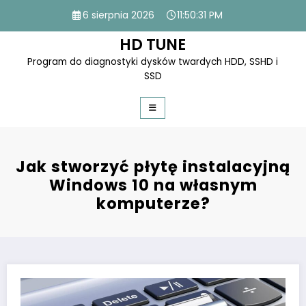
Skip
6 sierpnia 2026
11:50:32 PM
to
content
HD TUNE
Program do diagnostyki dysków twardych HDD, SSHD i
SSD
Jak stworzyć płytę instalacyjną
Windows 10 na własnym
komputerze?