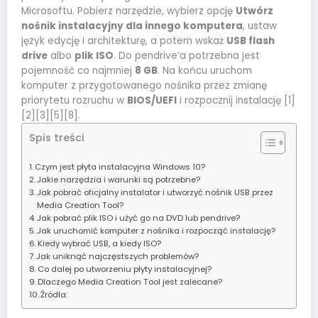
Microsoftu. Pobierz narzędzie, wybierz opcję
Utwórz
nośnik instalacyjny dla innego komputera
, ustaw
język edycję i architekturę, a potem wskaż
USB flash
drive
albo
plik ISO
. Do pendrive’a potrzebna jest
pojemność co najmniej
8 GB
. Na końcu uruchom
komputer z przygotowanego nośnika przez zmianę
priorytetu rozruchu w
BIOS/UEFI
i rozpocznij instalację [1]
[2][3][5][8].
Spis treści
Czym jest płyta instalacyjna Windows 10?
Jakie narzędzia i warunki są potrzebne?
Jak pobrać oficjalny instalator i utworzyć nośnik USB przez
Media Creation Tool?
Jak pobrać plik ISO i użyć go na DVD lub pendrive?
Jak uruchomić komputer z nośnika i rozpocząć instalację?
Kiedy wybrać USB, a kiedy ISO?
Jak uniknąć najczęstszych problemów?
Co dalej po utworzeniu płyty instalacyjnej?
Dlaczego Media Creation Tool jest zalecane?
Źródła: