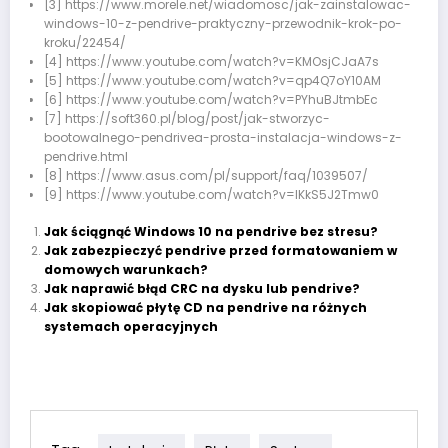
[3] https://www.morele.net/wiadomosc/jak-zainstalowac-
windows-10-z-pendrive-praktyczny-przewodnik-krok-po-
kroku/22454/
[4] https://www.youtube.com/watch?v=KMOsjCJaA7s
[5] https://www.youtube.com/watch?v=qp4Q7oY10AM
[6] https://www.youtube.com/watch?v=PYhuBJtmbEc
[7] https://soft360.pl/blog/post/jak-stworzyc-
bootowalnego-pendrivea-prosta-instalacja-windows-z-
pendrive.html
[8] https://www.asus.com/pl/support/faq/1039507/
[9] https://www.youtube.com/watch?v=lKkS5J2Tmw0
Jak ściągnąć Windows 10 na pendrive bez stresu?
Jak zabezpieczyć pendrive przed formatowaniem w
domowych warunkach?
Jak naprawić błąd CRC na dysku lub pendrive?
Jak skopiować płytę CD na pendrive na różnych
systemach operacyjnych