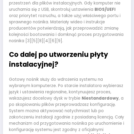
przestrzeń dla plików instalacyjnych. Gdy komputer nie
uruchamia się z USB, skontroluj ustawienia
BIOS/UEFI
oraz priorytet rozruchu, a także użyj właściwego portu i
sprawnego nośnika. Materiały wideo i instrukcje
producentów potwierdzają, jak przeprowadzić zmianę
kolejności bootowania i domknąć proces przygotowania
nośnika [3][5][8][4][6][9].
Co dalej po utworzeniu płyty
instalacyjnej?
Gotowy nośnik służy do wdrożenia systemu na
wybranym komputerze. Po starcie instalatora wybierasz
język i ustawienia regionalne, kontynuujesz proces,
wskazujesz docelowy dysk w trybie
Niestandardowy
, a
po skopiowaniu plików przeprowadzasz konfigurację.
System można aktywować natychmiast lub po
zakończeniu instalacji zgodnie z posiadaną licencją. Cały
mechanizm od przygotowania nośnika po uruchomienie i
konfigurację systemu jest zgodny z oficjalnymi