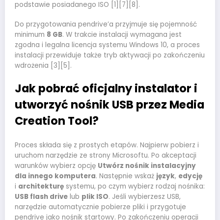
podstawie posiadanego ISO [1][7][8].
Do przygotowania pendrive’a przyjmuje się pojemność
minimum
8 GB
. W trakcie instalacji wymagana jest
zgodna i legalna licencja systemu Windows 10, a proces
instalacji przewiduje także tryb aktywacji po zakończeniu
wdrożenia [3][5].
Jak pobrać oficjalny instalator i
utworzyć nośnik USB przez Media
Creation Tool?
Proces składa się z prostych etapów. Najpierw pobierz i
uruchom narzędzie ze strony Microsoftu. Po akceptacji
warunków wybierz opcję
Utwórz nośnik instalacyjny
dla innego komputera
. Następnie wskaż
język
,
edycję
i
architekturę
systemu, po czym wybierz rodzaj nośnika:
USB flash drive
lub
plik ISO
. Jeśli wybierzesz USB,
narzędzie automatycznie pobierze pliki i przygotuje
pendrive jako nośnik startowy. Po zakończeniu operacji