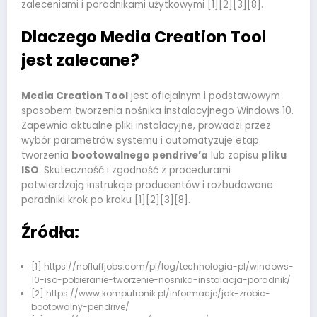
zaleceniami i poradnikami użytkowymi [1][2][3][8].
Dlaczego Media Creation Tool
jest zalecane?
Media Creation Tool
jest oficjalnym i podstawowym
sposobem tworzenia nośnika instalacyjnego Windows 10.
Zapewnia aktualne pliki instalacyjne, prowadzi przez
wybór parametrów systemu i automatyzuje etap
tworzenia
bootowalnego pendrive’a
lub zapisu
pliku
ISO
. Skuteczność i zgodność z procedurami
potwierdzają instrukcje producentów i rozbudowane
poradniki krok po kroku [1][2][3][8].
Źródła:
[1] https://nofluffjobs.com/pl/log/technologia-pl/windows-
10-iso-pobieranie-tworzenie-nosnika-instalacja-poradnik/
[2] https://www.komputronik.pl/informacje/jak-zrobic-
bootowalny-pendrive/