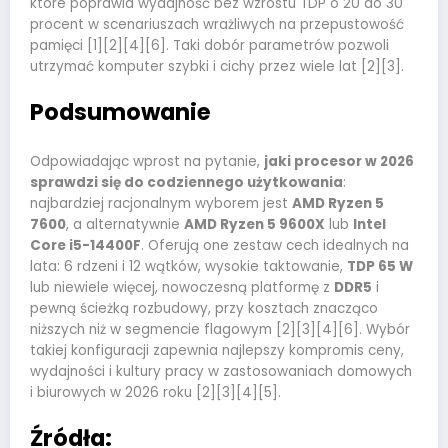
które poprawia wydajność bez wzrostu TDP o 20 do 30
procent w scenariuszach wrażliwych na przepustowość
pamięci [1][2][4][6]. Taki dobór parametrów pozwoli
utrzymać komputer szybki i cichy przez wiele lat [2][3].
Podsumowanie
Odpowiadając wprost na pytanie,
jaki procesor w 2026
sprawdzi się do codziennego użytkowania
:
najbardziej racjonalnym wyborem jest
AMD Ryzen 5
7600
, a alternatywnie
AMD Ryzen 5 9600X
lub
Intel
Core i5-14400F
. Oferują one zestaw cech idealnych na
lata: 6 rdzeni i 12 wątków, wysokie taktowanie,
TDP 65 W
lub niewiele więcej, nowoczesną platformę z
DDR5
i
pewną ścieżką rozbudowy, przy kosztach znacząco
niższych niż w segmencie flagowym [2][3][4][6]. Wybór
takiej konfiguracji zapewnia najlepszy kompromis ceny,
wydajności i kultury pracy w zastosowaniach domowych
i biurowych w 2026 roku [2][3][4][5].
Źródła: