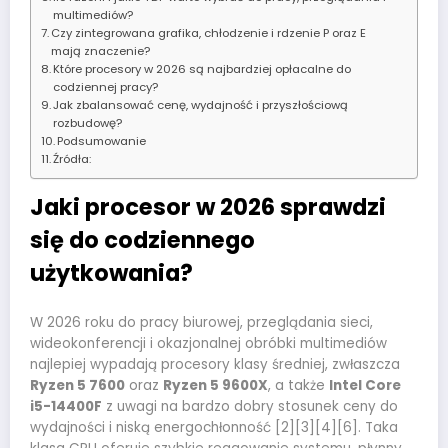
multimediów?
Czy zintegrowana grafika, chłodzenie i rdzenie P oraz E
mają znaczenie?
Które procesory w 2026 są najbardziej opłacalne do
codziennej pracy?
Jak zbalansować cenę, wydajność i przyszłościową
rozbudowę?
Podsumowanie
Źródła:
Jaki procesor w 2026 sprawdzi
się do codziennego
użytkowania?
W 2026 roku do pracy biurowej, przeglądania sieci,
wideokonferencji i okazjonalnej obróbki multimediów
najlepiej wypadają procesory klasy średniej, zwłaszcza
Ryzen 5 7600
oraz
Ryzen 5 9600X
, a także
Intel Core
i5-14400F
z uwagi na bardzo dobry stosunek ceny do
wydajności i niską energochłonność [2][3][4][6]. Taka