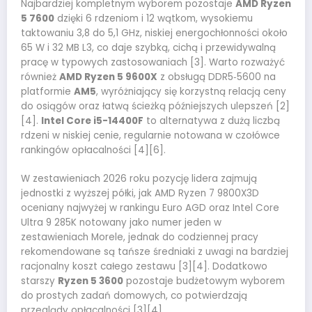
Najbardziej kompletnym wyborem pozostaje
AMD Ryzen
5 7600
dzięki 6 rdzeniom i 12 wątkom, wysokiemu
taktowaniu 3,8 do 5,1 GHz, niskiej energochłonności około
65 W i 32 MB L3, co daje szybką, cichą i przewidywalną
pracę w typowych zastosowaniach [3]. Warto rozważyć
również
AMD Ryzen 5 9600X
z obsługą DDR5‑5600 na
platformie
AM5
, wyróżniający się korzystną relacją ceny
do osiągów oraz łatwą ścieżką późniejszych ulepszeń [2]
[4].
Intel Core i5-14400F
to alternatywa z dużą liczbą
rdzeni w niskiej cenie, regularnie notowana w czołówce
rankingów opłacalności [4][6].
W zestawieniach 2026 roku pozycję lidera zajmują
jednostki z wyższej półki, jak AMD Ryzen 7 9800X3D
oceniany najwyżej w rankingu Euro AGD oraz Intel Core
Ultra 9 285K notowany jako numer jeden w
zestawieniach Morele, jednak do codziennej pracy
rekomendowane są tańsze średniaki z uwagi na bardziej
racjonalny koszt całego zestawu [3][4]. Dodatkowo
starszy
Ryzen 5 3600
pozostaje budżetowym wyborem
do prostych zadań domowych, co potwierdzają
przeglądy opłacalności [3][4].