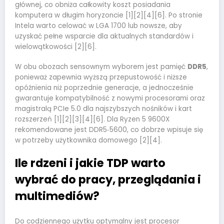
głównej, co obniża całkowity koszt posiadania
komputera w długim horyzoncie [1][2][4][6]. Po stronie
Intela warto celować w LGA 1700 lub nowsze, aby
uzyskać pełne wsparcie dla aktualnych standardów i
wielowątkowości [2][6].
W obu obozach sensownym wyborem jest pamięć
DDR5
,
ponieważ zapewnia wyższą przepustowość i niższe
opóźnienia niż poprzednie generacje, a jednocześnie
gwarantuje kompatybilność z nowymi procesorami oraz
magistralą PCIe 5.0 dla najszybszych nośników i kart
rozszerzeń [1][2][3][4][6]. Dla Ryzen 5 9600X
rekomendowane jest DDR5‑5600, co dobrze wpisuje się
w potrzeby użytkownika domowego [2][4].
Ile rdzeni i jakie TDP warto
wybrać do pracy, przeglądania i
multimediów?
Do codziennego użytku optymalny jest procesor