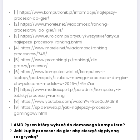
[1] https://www.komputronik.pl/informacje/najlepszy-
procesor-do-gier/
[2] https://www.morele.net/wiadomosc/ranking-
procesorow-do-gier/1114/
[3] https://www.euro.com.pl/artykuly/wszystkie/artykul-
najlepsze-procesory-ranking.bhtml
[4] https://www.morele.net/wiadomosc/ranking-
procesorow/745/
[5] https://www.prorankingi.pl/rankingi/dla-
graczy/procesor/
[6] https://www.komputerswiat.pl/komputery-i-
laptopy/podzespoly/szukasz-nowego-procesora-do-gier-
oto-polecane-modele-w-2026-r/z6m7rxr
[7] https://www.mediaexpert.pl/poradniki/komputery-i-
tablety/procesory-ranking
[8] https://www.youtube.com/watch?v=8oeQuJAdIn8
[9] https://spidersweb.pl/jaki-najlepszy-procesor-
gamingowy.html
AMD Ryzen który wybrać do domowego komputera?
Jaki kupić procesor do gier aby cieszyć się płynną
rozgrywką?