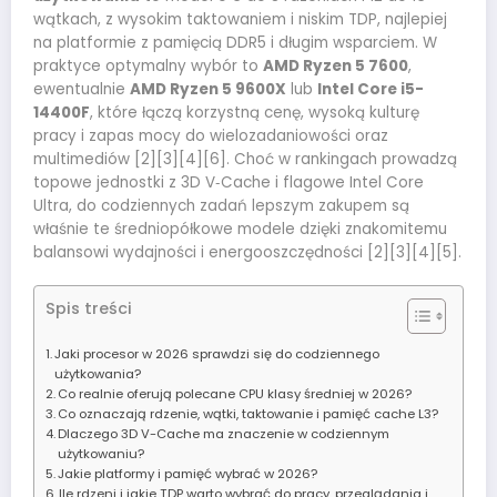
wątkach, z wysokim taktowaniem i niskim TDP, najlepiej
na platformie z pamięcią DDR5 i długim wsparciem. W
praktyce optymalny wybór to
AMD Ryzen 5 7600
,
ewentualnie
AMD Ryzen 5 9600X
lub
Intel Core i5-
14400F
, które łączą korzystną cenę, wysoką kulturę
pracy i zapas mocy do wielozadaniowości oraz
multimediów [2][3][4][6]. Choć w rankingach prowadzą
topowe jednostki z 3D V‑Cache i flagowe Intel Core
Ultra, do codziennych zadań lepszym zakupem są
właśnie te średniopółkowe modele dzięki znakomitemu
balansowi wydajności i energooszczędności [2][3][4][5].
Spis treści
Jaki procesor w 2026 sprawdzi się do codziennego
użytkowania?
Co realnie oferują polecane CPU klasy średniej w 2026?
Co oznaczają rdzenie, wątki, taktowanie i pamięć cache L3?
Dlaczego 3D V-Cache ma znaczenie w codziennym
użytkowaniu?
Jakie platformy i pamięć wybrać w 2026?
Ile rdzeni i jakie TDP warto wybrać do pracy, przeglądania i