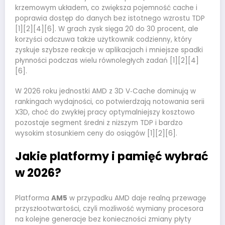
krzemowym układem, co zwiększa pojemność cache i
poprawia dostęp do danych bez istotnego wzrostu TDP
[1][2][4][6]. W grach zysk sięga 20 do 30 procent, ale
korzyści odczuwa także użytkownik codzienny, który
zyskuje szybsze reakcje w aplikacjach i mniejsze spadki
płynności podczas wielu równoległych zadań [1][2][4]
[6].
W 2026 roku jednostki AMD z 3D V‑Cache dominują w
rankingach wydajności, co potwierdzają notowania serii
X3D, choć do zwykłej pracy optymalniejszy kosztowo
pozostaje segment średni z niższym TDP i bardzo
wysokim stosunkiem ceny do osiągów [1][2][6].
Jakie platformy i pamięć wybrać
w 2026?
Platforma
AM5
w przypadku AMD daje realną przewagę
przyszłootwartości, czyli możliwość wymiany procesora
na kolejne generacje bez konieczności zmiany płyty