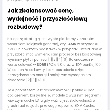
Jak zbalansować cenę,
wydajność i przyszłościową
rozbudowę?
Najlepszą strategią jest wybór platformy z szerokim
wsparciem kolejnych generacji, czyli
AM5
w przypadku
AMD lub nowszych podstawek w przypadku Intela, aby w
przyszłości móc wymienić sam procesor bez kosztownej
wymiany płyty i pamięci [1][2][4][6]. Równocześnie
warto celować w
DDR5
i PCIe 5.0 oraz w TDP poniżej 100
W, co obniża całkowity koszt posiadania dzięki
oszczędnościom energii i mniejszym wymaganiom
chłodzenia [2][3][4][6].
Jeśli priorytetem jest responsywność i płynność pod
obciążeniem, korzystne są modele z wyższym zegarem i
większym cache L3, a gdy ważna jest skalowalność w
grach i aplikacjach, przewagę zapewnia 3D V‑Cache,