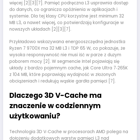
więcej [2][3][7]. Pamięć podręczna L3 usprawnia dostęp
do danych, co ogranicza opóźnienia w aplikacjach i
systemie. Dla tej klasy CPU korzystne jest minimum 32
MB L3, a nawet więcej, co potwierdzają konfiguracje w
nowszych układach [2][3][7].
Przykładowo wskazywana energooszczędna jednostka
Ryzen 7 9700X ma 32 MB L3 i TDP 65 W, co pokazuje, że
wysoka responsywność nie musi iść w parze z dużym
poborem mocy [2]. W segmencie Intel pojawiają się
układy z bardzo pojemnym cache, jak Core Ultra 7‑265K
z 104 MB, które poprawiają wydajność w złożonych
obciążeniach i redukują wąskie gardła pamięci [7].
Dlaczego 3D V-Cache ma
znaczenie w codziennym
użytkowaniu?
Technologia 3D V‑Cache w procesorach AMD polega na
dołożeniu dodatkowych warstw pamięci L3 nad