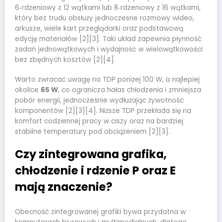
6‑rdzeniowy z 12 wątkami lub 8‑rdzeniowy z 16 wątkami,
który bez trudu obsłuży jednoczesne rozmowy wideo,
arkusze, wiele kart przeglądarki oraz podstawową
edycję materiałów [2][3]. Taki układ zapewnia płynność
zadań jednowątkowych i wydajność w wielowątkowości
bez zbędnych kosztów [2][4].
Warto zwracać uwagę na TDP poniżej 100 W, a najlepiej
okolice
65 W
, co ogranicza hałas chłodzenia i zmniejsza
pobór energii, jednocześnie wydłużając żywotność
komponentów [2][3][4]. Niższe TDP przekłada się na
komfort codziennej pracy w ciszy oraz na bardziej
stabilne temperatury pod obciążeniem [2][3].
Czy zintegrowana grafika,
chłodzenie i rdzenie P oraz E
mają znaczenie?
Obecność zintegrowanej grafiki bywa przydatna w