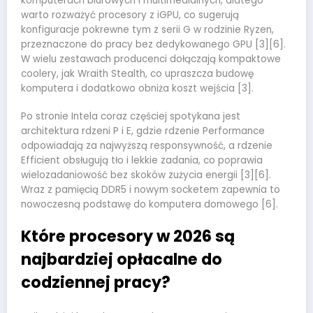
komputerach biurowych i multimedialnych, dlatego
warto rozważyć procesory z iGPU, co sugerują
konfiguracje pokrewne tym z serii G w rodzinie Ryzen,
przeznaczone do pracy bez dedykowanego GPU [3][6].
W wielu zestawach producenci dołączają kompaktowe
coolery, jak Wraith Stealth, co upraszcza budowę
komputera i dodatkowo obniża koszt wejścia [3].
Po stronie Intela coraz częściej spotykana jest
architektura rdzeni P i E, gdzie rdzenie Performance
odpowiadają za najwyższą responsywność, a rdzenie
Efficient obsługują tło i lekkie zadania, co poprawia
wielozadaniowość bez skoków zużycia energii [3][6].
Wraz z pamięcią DDR5 i nowym socketem zapewnia to
nowoczesną podstawę do komputera domowego [6].
Które procesory w 2026 są
najbardziej opłacalne do
codziennej pracy?