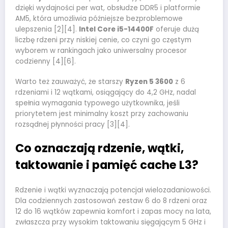
dzięki wydajności per wat, obsłudze DDR5 i platformie
AM5, która umożliwia późniejsze bezproblemowe
ulepszenia [2][4].
Intel Core i5-14400F
oferuje dużą
liczbę rdzeni przy niskiej cenie, co czyni go częstym
wyborem w rankingach jako uniwersalny procesor
codzienny [4][6].
Warto też zauważyć, że starszy
Ryzen 5 3600
z 6
rdzeniami i 12 wątkami, osiągający do 4,2 GHz, nadal
spełnia wymagania typowego użytkownika, jeśli
priorytetem jest minimalny koszt przy zachowaniu
rozsądnej płynności pracy [3][4].
Co oznaczają rdzenie, wątki,
taktowanie i pamięć cache L3?
Rdzenie i wątki wyznaczają potencjał wielozadaniowości.
Dla codziennych zastosowań zestaw 6 do 8 rdzeni oraz
12 do 16 wątków zapewnia komfort i zapas mocy na lata,
zwłaszcza przy wysokim taktowaniu sięgającym 5 GHz i