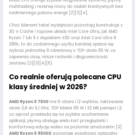
klasa CPU oferuje szybkie reagowanie systemu, płynny
multitasking i rezerwę mocy do zadań kreatywnych bez
nadmiernego poboru energii [2][3][4].
Choć liderami tabel wydajności pozostają konstrukcje z
3D V‑Cache i topowe układy Intel Core Ultra, jak AMD
Ryzen 7 lub 9 z dopiskiem X3D oraz Intel Core Ultra 9
285K, to do codziennego użytku bardziej opłaca się
wybrać jednostkę 6‑rdzeniową o TDP około 65 W, co
zapewnia ciszę, niższe rachunki i długowieczność
zestawu [2][3][4][5].
Co realnie oferują polecane CPU
klasy średniej w 2026?
AMD Ryzen 5 7600
ma 6 rdzeni i 12 wątków, taktowanie
około 3,8 do 5,1 GHz, TDP bliskie 65 W i 32 MB pamięci L3,
co wprost przekłada się na szybkie uruchamianie
aplikacji, płynną obsługę wielu kart przeglądarki i
komfortową edycję wideo na poziomie amatorskim [3].
AMD Ryzen 5 9600X
pozostaje wyjątkowo opłacalny