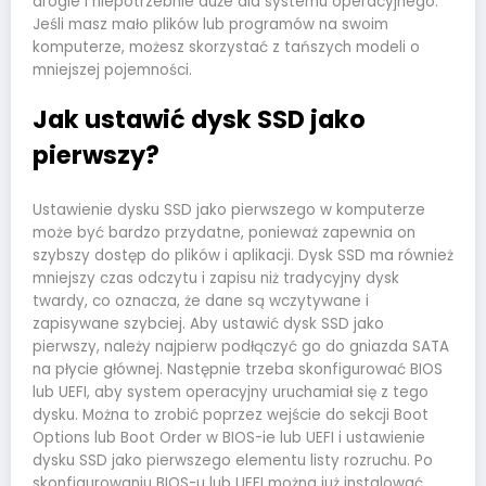
drogie i niepotrzebnie duże dla systemu operacyjnego.
Jeśli masz mało plików lub programów na swoim
komputerze, możesz skorzystać z tańszych modeli o
mniejszej pojemności.
Jak ustawić dysk SSD jako
pierwszy?
Ustawienie dysku SSD jako pierwszego w komputerze
może być bardzo przydatne, ponieważ zapewnia on
szybszy dostęp do plików i aplikacji. Dysk SSD ma również
mniejszy czas odczytu i zapisu niż tradycyjny dysk
twardy, co oznacza, że ​​dane są wczytywane i
zapisywane szybciej. Aby ustawić dysk SSD jako
pierwszy, należy najpierw podłączyć go do gniazda SATA
na płycie głównej. Następnie trzeba skonfigurować BIOS
lub UEFI, aby system operacyjny uruchamiał się z tego
dysku. Można to zrobić poprzez wejście do sekcji Boot
Options lub Boot Order w BIOS-ie lub UEFI i ustawienie
dysku SSD jako pierwszego elementu listy rozruchu. Po
skonfigurowaniu BIOS-u lub UEFI można już instalować