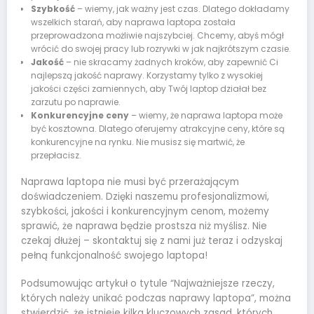
Szybkość
– wiemy, jak ważny jest czas. Dlatego dokładamy
wszelkich starań, aby naprawa laptopa została
przeprowadzona możliwie najszybciej. Chcemy, abyś mógł
wrócić do swojej pracy lub rozrywki w jak najkrótszym czasie.
Jakość
– nie skracamy żadnych kroków, aby zapewnić Ci
najlepszą jakość naprawy. Korzystamy tylko z wysokiej
jakości części zamiennych, aby Twój laptop działał bez
zarzutu po naprawie.
Konkurencyjne ceny
– wiemy, że naprawa laptopa może
być kosztowna. Dlatego oferujemy atrakcyjne ceny, które są
konkurencyjne na rynku. Nie musisz się martwić, że
przepłacisz.
Naprawa laptopa nie musi być przerażającym
doświadczeniem. Dzięki naszemu profesjonalizmowi,
szybkości, jakości i konkurencyjnym cenom, możemy
sprawić, że naprawa będzie prostsza niż myślisz. Nie
czekaj dłużej – skontaktuj się z nami już teraz i odzyskaj
pełną funkcjonalność swojego laptopa!
Podsumowując artykuł o tytule “Najważniejsze rzeczy,
których należy unikać podczas naprawy laptopa”, można
stwierdzić, że istnieje kilka kluczowych zasad, których