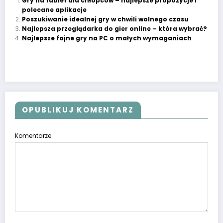
Gry na tablet dla chłopców – najlepsze propozycje i
polecane aplikacje
Poszukiwanie idealnej gry w chwili wolnego czasu
Najlepsza przeglądarka do gier online – która wybrać?
Najlepsze fajne gry na PC o małych wymaganiach
OPUBLIKUJ KOMENTARZ
Komentarze