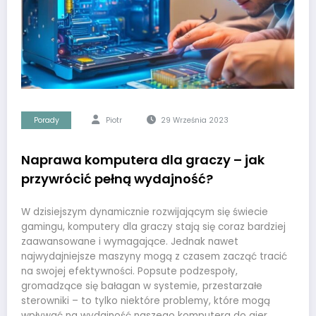
Porady
Piotr
29 Września 2023
Naprawa komputera dla graczy – jak
przywrócić pełną wydajność?
W dzisiejszym dynamicznie rozwijającym się świecie
gamingu, komputery dla graczy stają się coraz bardziej
zaawansowane i wymagające. Jednak nawet
najwydajniejsze maszyny mogą z czasem zacząć tracić
na swojej efektywności. Popsute podzespoły,
gromadzące się bałagan w systemie, przestarzałe
sterowniki – to tylko niektóre problemy, które mogą
wpływać na wydajność naszego komputera do gier.