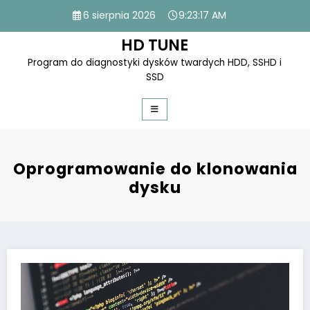
Skip
6 sierpnia 2026
9:23:17 AM
to
content
HD TUNE
Program do diagnostyki dysków twardych HDD, SSHD i
SSD
Oprogramowanie do klonowania
dysku