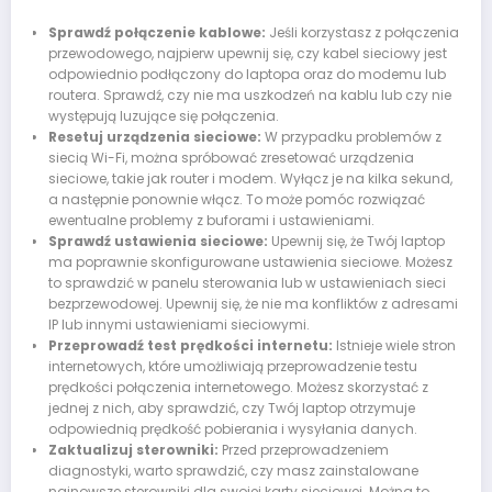
Sprawdź połączenie kablowe:
Jeśli korzystasz z połączenia
przewodowego, najpierw upewnij się, czy kabel sieciowy jest
odpowiednio podłączony do laptopa oraz do modemu lub
routera. Sprawdź, czy nie ma uszkodzeń na kablu lub czy nie
występują luzujące się połączenia.
Resetuj urządzenia sieciowe:
W przypadku problemów z
siecią Wi-Fi, można spróbować zresetować urządzenia
sieciowe, takie jak router i modem. Wyłącz je na kilka sekund,
a następnie ponownie włącz. To może pomóc rozwiązać
ewentualne problemy z buforami i ustawieniami.
Sprawdź ustawienia sieciowe:
Upewnij się, że Twój laptop
ma poprawnie skonfigurowane ustawienia sieciowe. Możesz
to sprawdzić w panelu sterowania lub w ustawieniach sieci
bezprzewodowej. Upewnij się, że nie ma konfliktów z adresami
IP lub innymi ustawieniami sieciowymi.
Przeprowadź test prędkości internetu:
Istnieje wiele stron
internetowych, które umożliwiają przeprowadzenie testu
prędkości połączenia internetowego. Możesz skorzystać z
jednej z nich, aby sprawdzić, czy Twój laptop otrzymuje
odpowiednią prędkość pobierania i wysyłania danych.
Zaktualizuj sterowniki:
Przed przeprowadzeniem
diagnostyki, warto sprawdzić, czy masz zainstalowane
najnowsze sterowniki dla swojej karty sieciowej. Można to