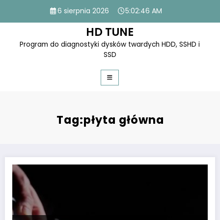
Skip
6 sierpnia 2026
5:02:46 AM
to
content
HD TUNE
Program do diagnostyki dysków twardych HDD, SSHD i
SSD
Tag:płyta główna