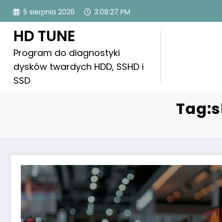
Skip
5 sierpnia 2026
3:08:27 PM
to
content
HD TUNE
Program do diagnostyki
dysków twardych HDD, SSHD i
SSD
Tag:s