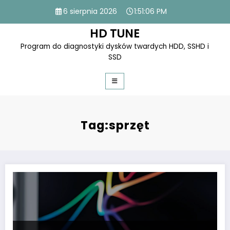
Skip
6 sierpnia 2026
1:51:06 PM
to
content
HD TUNE
Program do diagnostyki dysków twardych HDD, SSHD i
SSD
Tag:sprzęt