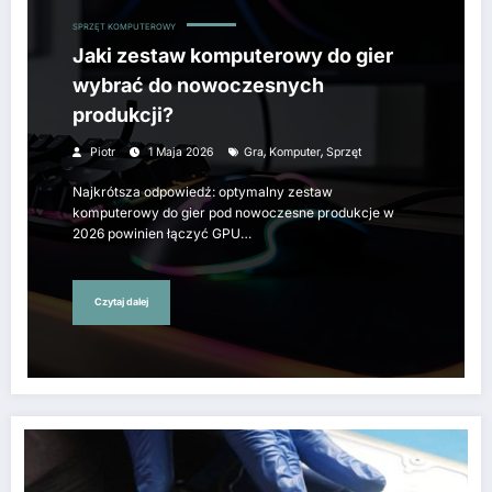
SPRZĘT KOMPUTEROWY
Jaki zestaw komputerowy do gier
wybrać do nowoczesnych
produkcji?
,
,
Piotr
1 Maja 2026
Gra
Komputer
Sprzęt
Najkrótsza odpowiedź: optymalny zestaw
komputerowy do gier pod nowoczesne produkcje w
2026 powinien łączyć GPU…
Czytaj dalej