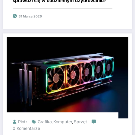
sprawdzi się w codziennym użytkowaniu?
31 Marca 2026
Piotr
Grafika
Komputer
Sprzęt
,
,
0 Komentarze