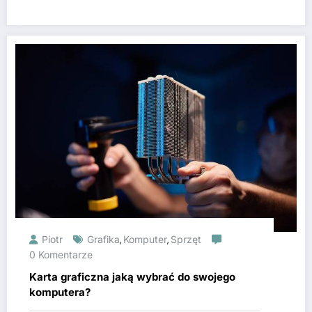
Piotr
Grafika
Komputer
Sprzęt
,
,
0 Komentarze
Karta graficzna jaką wybrać do swojego
komputera?