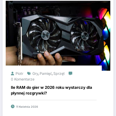
Piotr
Gry
Pamięć
Sprzęt
,
,
0 Komentarze
Ile RAM do gier w 2026 roku wystarczy dla
płynnej rozgrywki?
11 Kwietnia 2026