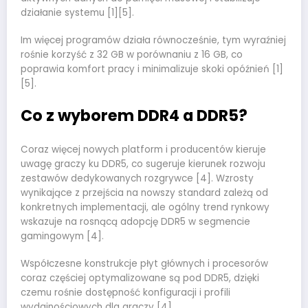
działanie systemu [1][5].
Im więcej programów działa równocześnie, tym wyraźniej
rośnie korzyść z 32 GB w porównaniu z 16 GB, co
poprawia komfort pracy i minimalizuje skoki opóźnień [1]
[5].
Co z wyborem DDR4 a DDR5?
Coraz więcej nowych platform i producentów kieruje
uwagę graczy ku DDR5, co sugeruje kierunek rozwoju
zestawów dedykowanych rozgrywce [4]. Wzrosty
wynikające z przejścia na nowszy standard zależą od
konkretnych implementacji, ale ogólny trend rynkowy
wskazuje na rosnącą adopcję DDR5 w segmencie
gamingowym [4].
Współczesne konstrukcje płyt głównych i procesorów
coraz częściej optymalizowane są pod DDR5, dzięki
czemu rośnie dostępność konfiguracji i profili
wydajnościowych dla graczy [4].