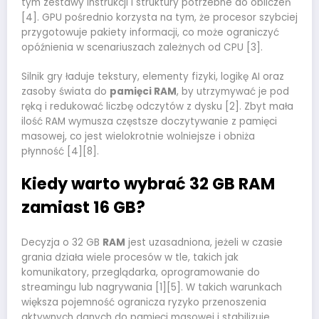
tym zestawy instrukcji i struktury potrzebne do obliczeń
[4]. GPU pośrednio korzysta na tym, że procesor szybciej
przygotowuje pakiety informacji, co może ograniczyć
opóźnienia w scenariuszach zależnych od CPU [3].
Silnik gry ładuje tekstury, elementy fizyki, logikę AI oraz
zasoby świata do
pamięci RAM
, by utrzymywać je pod
ręką i redukować liczbę odczytów z dysku [2]. Zbyt mała
ilość RAM wymusza częstsze doczytywanie z pamięci
masowej, co jest wielokrotnie wolniejsze i obniża
płynność [4][8].
Kiedy warto wybrać 32 GB RAM
zamiast 16 GB?
Decyzja o 32 GB
RAM
jest uzasadniona, jeżeli w czasie
grania działa wiele procesów w tle, takich jak
komunikatory, przeglądarka, oprogramowanie do
streamingu lub nagrywania [1][5]. W takich warunkach
większa pojemność ogranicza ryzyko przenoszenia
aktywnych danych do pamięci masowej i stabilizuje