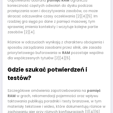
Odpowiednio dobrana
pamięć RAM
ogranicza
konieczność częstych odwołań do dysku podczas
przełączania scen i doczytywania zasobów, co może
skracać odczuwalne czasy oczekiwania [2][4][5]. Im
rzadziej gra sięga po dane z pamięci masowej, tym
sprawniej zmienia konteksty i wczytuje kolejne partie
zasobów [2][4].
Różnice w odczuciach wynikają z charakteru obciążenia i
sposobu zarządzania zasobami przez silnik, ale zasada
priorytetowego buforowania w
RAM
pozostaje wspólna
dla współczesnych tytułów [2][4][5].
Gdzie szukać potwierdzeń i
testów?
Szczegółowe omówienia zapotrzebowania na
pamięć
RAM
w grach, rekomendacji pojemności oraz wpływu
taktowania publikują poradniki i testy branżowe, w tym
materiały tekstowe i wideo, które dokumentują różnice w
zachowaniu gier przy różnych konfiguracjach [1][4][6]