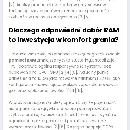
[7]. Analizy producentów modułów oraz serwisów
technologicznych porównują znaczenie pojemności i
szybkości w realnych obciążeniach [3][5].
Dlaczego odpowiedni dobór RAM
to inwestycja w komfort grania?
Dobranie właściwej pojemności i rozsądnego taktowania
pamięci RAM
zmniejsza ryzyko stutteringu, stabilizuje
FPS i poprawia ogólną responsywność systemu, bez
dublowania ról CPU i GPU [2][4][5]. Aktualny punkt
odniesienia to 16 GB jako rozważne minimum i 32 GB jako
konfiguracja zapewniająca większy zapas dla nowszych
gier oraz wielozadaniowości [1][4][5].
W praktyce najpierw należy upewnić się, że pojemność
nie ogranicza rozgrywki, a dopiero później rozważać
szybsze profile, zwłaszcza jeśli platforma jest wyraźnie
ograniczana przez procesor i potrafi skorzystać z
wyższej częstotliwości [3][6]. Rosnąca adopcja DDR5