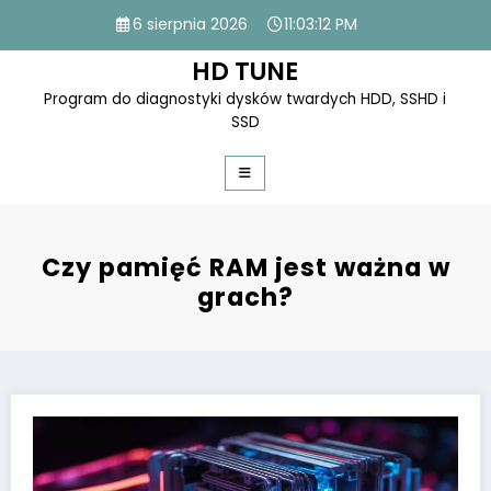
Skip
6 sierpnia 2026
11:03:12 PM
to
content
HD TUNE
Program do diagnostyki dysków twardych HDD, SSHD i
SSD
Czy pamięć RAM jest ważna w
grach?