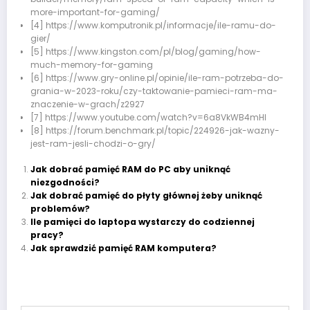
more-important-for-gaming/
[4] https://www.komputronik.pl/informacje/ile-ramu-do-
gier/
[5] https://www.kingston.com/pl/blog/gaming/how-
much-memory-for-gaming
[6] https://www.gry-online.pl/opinie/ile-ram-potrzeba-do-
grania-w-2023-roku/czy-taktowanie-pamieci-ram-ma-
znaczenie-w-grach/z2927
[7] https://www.youtube.com/watch?v=6a8VkWB4mHI
[8] https://forum.benchmark.pl/topic/224926-jak-wazny-
jest-ram-jesli-chodzi-o-gry/
Jak dobrać pamięć RAM do PC aby uniknąć
niezgodności?
Jak dobrać pamięć do płyty głównej żeby uniknąć
problemów?
Ile pamięci do laptopa wystarczy do codziennej
pracy?
Jak sprawdzić pamięć RAM komputera?