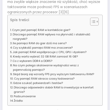
ma zwykle większe znaczenie niż szybkość, choć wyższe
taktowanie może podnosić FPS w scenariuszach
ograniczonych przez procesor [3][6].
Spis treści
Czym jest pamięć RAM w kontekście gier?
Dlaczego pamięć RAM wpływa na płynność i stabilność
rozgrywki?
Ile pamięci RAM do gier dziś ma sens?
Czy szybkość pamięci RAM ma znaczenie?
Jak pamięć RAM współpracuje z CPU, GPU i dyskiem?
Kiedy warto wybrać 32 GB RAM zamiast 16 GB?
Co z wyborem DDR4 a DDR5?
Na czym polega skalowanie wydajności wraz z
pojemnością pamięci?
Skąd biorą się wzrosty FPS przy wyższym taktowaniu RAM?
Czy pamięć RAM skraca czasy ładowania?
Gdzie szukać potwierdzeń i testów?
Dlaczego odpowiedni dobór RAM to inwestycja w komfort
grania?
Podsumowanie
Źródła: