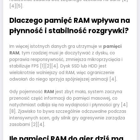
[4][5].
Dlaczego pamięć RAM wpływa na
płynność i stabilność rozgrywki?
Im więcej istotnych danych gra utrzymuje w
pamięci
RAM
, tym rzadziej musi je doczytywać z dysku, co
poprawia responsywność, zmniejsza mikroprzycięcia i
stabilizuje FPS [1][2][4]. Dysk SSD lub HDD jest
wielokrotnie wolniejszy od RAM, więc ograniczenie
odwołań do niego sprzyja spójniejszej animacji [4].
Gdy pojemność
RAM
jest zbyt mała, system zaczyna
przenosić część informacji do pamięci masowej, co
natychmiast odbija się na wydajności i płynności gry [4]
[8]. Zjawisko to bywa szczególnie odczuwalne podczas
intensywnych scen, gdy silnik gry agresywnie zarządza
zasobami [2][4].
Ile pamięci RAM do gier dziś ma