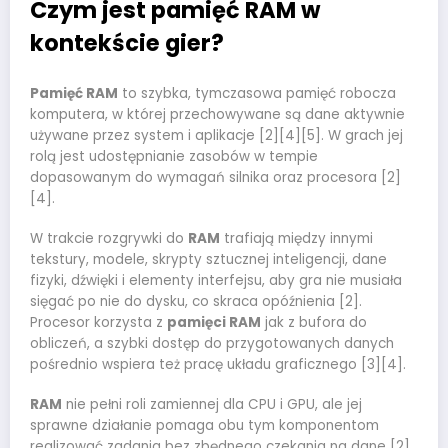
Czym jest pamięć RAM w
kontekście gier?
Pamięć RAM
to szybka, tymczasowa pamięć robocza
komputera, w której przechowywane są dane aktywnie
używane przez system i aplikacje [2][4][5]. W grach jej
rolą jest udostępnianie zasobów w tempie
dopasowanym do wymagań silnika oraz procesora [2]
[4].
W trakcie rozgrywki do
RAM
trafiają między innymi
tekstury, modele, skrypty sztucznej inteligencji, dane
fizyki, dźwięki i elementy interfejsu, aby gra nie musiała
sięgać po nie do dysku, co skraca opóźnienia [2].
Procesor korzysta z
pamięci RAM
jak z bufora do
obliczeń, a szybki dostęp do przygotowanych danych
pośrednio wspiera też pracę układu graficznego [3][4].
RAM
nie pełni roli zamiennej dla CPU i GPU, ale jej
sprawne działanie pomaga obu tym komponentom
realizować zadania bez zbędnego czekania na dane [2]