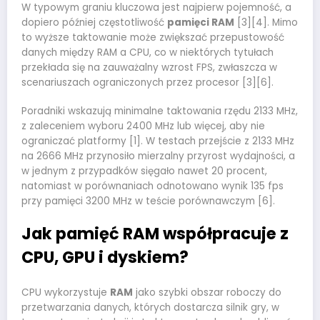
W typowym graniu kluczowa jest najpierw pojemność, a
dopiero później częstotliwość
pamięci RAM
[3][4]. Mimo
to wyższe taktowanie może zwiększać przepustowość
danych między RAM a CPU, co w niektórych tytułach
przekłada się na zauważalny wzrost FPS, zwłaszcza w
scenariuszach ograniczonych przez procesor [3][6].
Poradniki wskazują minimalne taktowania rzędu 2133 MHz,
z zaleceniem wyboru 2400 MHz lub więcej, aby nie
ograniczać platformy [1]. W testach przejście z 2133 MHz
na 2666 MHz przynosiło mierzalny przyrost wydajności, a
w jednym z przypadków sięgało nawet 20 procent,
natomiast w porównaniach odnotowano wynik 135 fps
przy pamięci 3200 MHz w teście porównawczym [6].
Jak pamięć RAM współpracuje z
CPU, GPU i dyskiem?
CPU wykorzystuje
RAM
jako szybki obszar roboczy do
przetwarzania danych, których dostarcza silnik gry, w