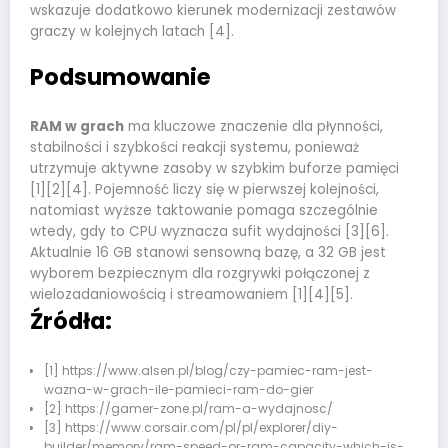
wskazuje dodatkowo kierunek modernizacji zestawów
graczy w kolejnych latach [4].
Podsumowanie
RAM w grach
ma kluczowe znaczenie dla płynności,
stabilności i szybkości reakcji systemu, ponieważ
utrzymuje aktywne zasoby w szybkim buforze pamięci
[1][2][4]. Pojemność liczy się w pierwszej kolejności,
natomiast wyższe taktowanie pomaga szczególnie
wtedy, gdy to CPU wyznacza sufit wydajności [3][6].
Aktualnie 16 GB stanowi sensowną bazę, a 32 GB jest
wyborem bezpiecznym dla rozgrywki połączonej z
wielozadaniowością i streamowaniem [1][4][5].
Źródła:
[1] https://www.alsen.pl/blog/czy-pamiec-ram-jest-
wazna-w-grach-ile-pamieci-ram-do-gier
[2] https://gamer-zone.pl/ram-a-wydajnosc/
[3] https://www.corsair.com/pl/pl/explorer/diy-
builder/memory/ram-speed-or-ram-capacity-which-is-