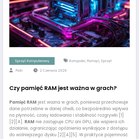
,
,
Sprzęt Komputerowy
Komputer
Pamięć
Sprzęt
Piotr
2 Czerwca 2026
Czy pamięć RAM jest ważna w grach?
Pamięć RAM
jest ważna w grach, ponieważ przechowuje
dane potrzebne w danej chwili, co bezpośrednio wpływa
na płynność, czasy ładowania i stabilność rozgrywki [1]
[2][4].
RAM
nie zastępuje CPU ani GPU, ale wspiera ich
działanie, ograniczając opóźnienia wynikające z dostępu
do wolniejszego dysku [2][4][5]. W praktyce pojemność