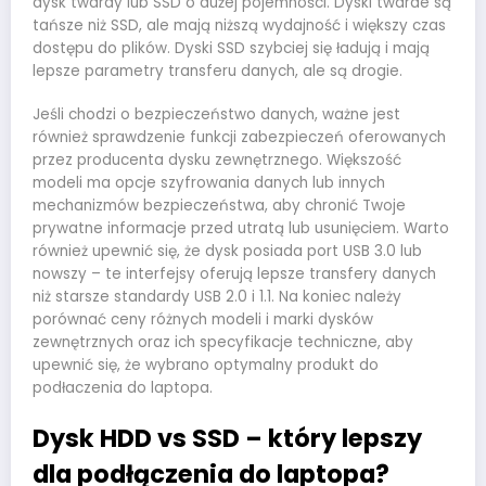
dysk twardy lub SSD o dużej pojemności. Dyski twarde są
tańsze niż SSD, ale mają niższą wydajność i większy czas
dostępu do plików. Dyski SSD szybciej się ładują i mają
lepsze parametry transferu danych, ale są drogie.
Jeśli chodzi o bezpieczeństwo danych, ważne jest
również sprawdzenie funkcji zabezpieczeń oferowanych
przez producenta dysku zewnętrznego. Większość
modeli ma opcje szyfrowania danych lub innych
mechanizmów bezpieczeństwa, aby chronić Twoje
prywatne informacje przed utratą lub usunięciem. Warto
również upewnić się, że dysk posiada port USB 3.0 lub
nowszy – te interfejsy oferują lepsze transfery danych
niż starsze standardy USB 2.0 i 1.1. Na koniec należy
porównać ceny różnych modeli i marki dysków
zewnętrznych oraz ich specyfikacje techniczne, aby
upewnić się, że wybrano optymalny produkt do
podłaczenia do laptopa.
Dysk HDD vs SSD – który lepszy
dla podłączenia do laptopa?