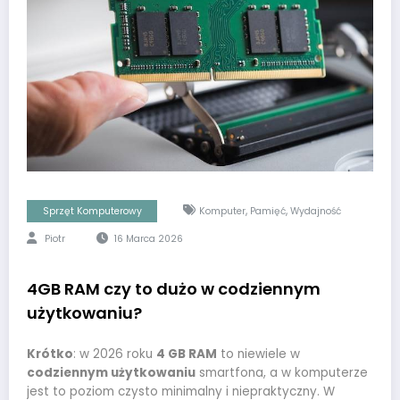
,
,
Sprzęt Komputerowy
Komputer
Pamięć
Wydajność
Piotr
16 Marca 2026
4GB RAM czy to dużo w codziennym
użytkowaniu?
Krótko
: w 2026 roku
4 GB RAM
to niewiele w
codziennym użytkowaniu
smartfona, a w komputerze
jest to poziom czysto minimalny i niepraktyczny. W