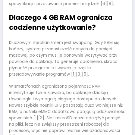
specyfikacji i przesuwanie premier urządzeń [6][8].
Dlaczego 4 GB RAM ogranicza
codzienne użytkowanie?
Kluczowym mechanizmem jest swapping. Gdy RAM się
kończy, system przenosi część danych do pamięci
masowej, po czym musi je ponownie wczytywać przy
powrocie do aplikacji. To generuje opóźnienia, skraca
płynność przełączania i wywołuje częste
przeładowywanie programów [1][3][5].
W smartfonach ograniczona pojemność RAM
intensyfikuje takie zjawiska, bo aplikacje działają
równolegle i wymagają ciągłego dostępu do danych.
Nawet szybkie nośniki UFS pozostają dużo wolniejsze niż
RAM, a nośniki eMMC dodatkowo potęgują odczuwalność
spowolnień [1][3]. Slot microSD może odciążyć pamięć
na pliki, lecz nie zwiększy przestrzeni roboczej dla
procesów, więc nie poprawi realnie wielozadaniowości