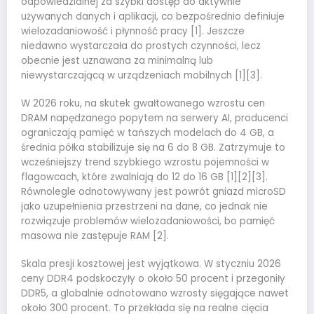
odpowiedzialnej za szybki dostęp do aktywnie
używanych danych i aplikacji, co bezpośrednio definiuje
wielozadaniowość i płynność pracy [1]. Jeszcze
niedawno wystarczała do prostych czynności, lecz
obecnie jest uznawana za minimalną lub
niewystarczającą w urządzeniach mobilnych [1][3].
W 2026 roku, na skutek gwałtowanego wzrostu cen
DRAM napędzanego popytem na serwery AI, producenci
ograniczają pamięć w tańszych modelach do 4 GB, a
średnia półka stabilizuje się na 6 do 8 GB. Zatrzymuje to
wcześniejszy trend szybkiego wzrostu pojemności w
flagowcach, które zwalniają do 12 do 16 GB [1][2][3].
Równolegle odnotowywany jest powrót gniazd microSD
jako uzupełnienia przestrzeni na dane, co jednak nie
rozwiązuje problemów wielozadaniowości, bo pamięć
masowa nie zastępuje RAM [2].
Skala presji kosztowej jest wyjątkowa. W styczniu 2026
ceny DDR4 podskoczyły o około 50 procent i przegoniły
DDR5, a globalnie odnotowano wzrosty sięgające nawet
około 300 procent. To przekłada się na realne cięcia