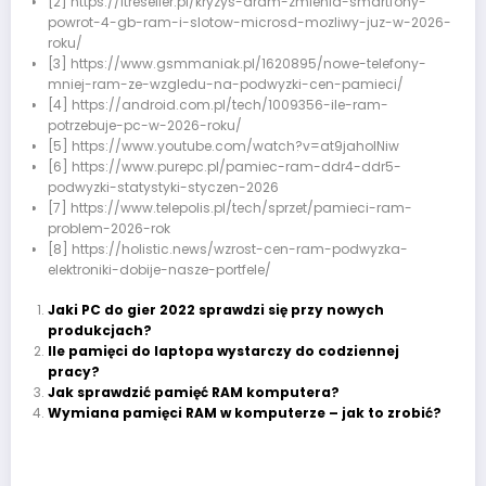
[2] https://itreseller.pl/kryzys-dram-zmienia-smartfony-
powrot-4-gb-ram-i-slotow-microsd-mozliwy-juz-w-2026-
roku/
[3] https://www.gsmmaniak.pl/1620895/nowe-telefony-
mniej-ram-ze-wzgledu-na-podwyzki-cen-pamieci/
[4] https://android.com.pl/tech/1009356-ile-ram-
potrzebuje-pc-w-2026-roku/
[5] https://www.youtube.com/watch?v=at9jahoINiw
[6] https://www.purepc.pl/pamiec-ram-ddr4-ddr5-
podwyzki-statystyki-styczen-2026
[7] https://www.telepolis.pl/tech/sprzet/pamieci-ram-
problem-2026-rok
[8] https://holistic.news/wzrost-cen-ram-podwyzka-
elektroniki-dobije-nasze-portfele/
Jaki PC do gier 2022 sprawdzi się przy nowych
produkcjach?
Ile pamięci do laptopa wystarczy do codziennej
pracy?
Jak sprawdzić pamięć RAM komputera?
Wymiana pamięci RAM w komputerze – jak to zrobić?