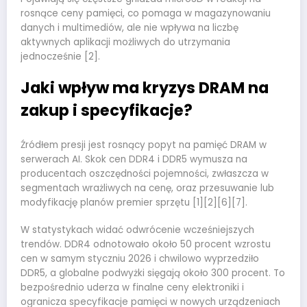
rosnące ceny pamięci, co pomaga w magazynowaniu
danych i multimediów, ale nie wpływa na liczbę
aktywnych aplikacji możliwych do utrzymania
jednocześnie [2].
Jaki wpływ ma kryzys DRAM na
zakup i specyfikacje?
Źródłem presji jest rosnący popyt na pamięć DRAM w
serwerach AI. Skok cen DDR4 i DDR5 wymusza na
producentach oszczędności pojemności, zwłaszcza w
segmentach wrażliwych na cenę, oraz przesuwanie lub
modyfikację planów premier sprzętu [1][2][6][7].
W statystykach widać odwrócenie wcześniejszych
trendów. DDR4 odnotowało około 50 procent wzrostu
cen w samym styczniu 2026 i chwilowo wyprzedziło
DDR5, a globalne podwyżki sięgają około 300 procent. To
bezpośrednio uderza w finalne ceny elektroniki i
ogranicza specyfikacje pamięci w nowych urządzeniach