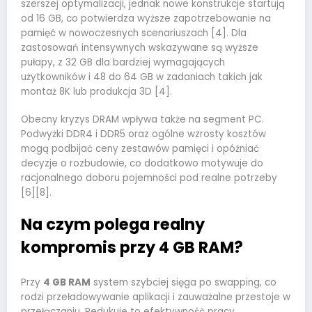
szerszej optymalizacji, jednak nowe konstrukcje startują
od 16 GB, co potwierdza wyższe zapotrzebowanie na
pamięć w nowoczesnych scenariuszach [4]. Dla
zastosowań intensywnych wskazywane są wyższe
pułapy, z 32 GB dla bardziej wymagających
użytkowników i 48 do 64 GB w zadaniach takich jak
montaż 8K lub produkcja 3D [4].
Obecny kryzys DRAM wpływa także na segment PC.
Podwyżki DDR4 i DDR5 oraz ogólne wzrosty kosztów
mogą podbijać ceny zestawów pamięci i opóźniać
decyzje o rozbudowie, co dodatkowo motywuje do
racjonalnego doboru pojemności pod realne potrzeby
[6][8].
Na czym polega realny
kompromis przy 4 GB RAM?
Przy
4 GB RAM
system szybciej sięga po swapping, co
rodzi przeładowywanie aplikacji i zauważalne przestoje w
przełączaniu. Redukuje to efektywność pracy