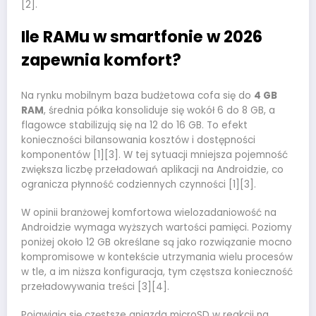
[2].
Ile RAMu w smartfonie w 2026
zapewnia komfort?
Na rynku mobilnym baza budżetowa cofa się do
4 GB
RAM
, średnia półka konsoliduje się wokół 6 do 8 GB, a
flagowce stabilizują się na 12 do 16 GB. To efekt
konieczności bilansowania kosztów i dostępności
komponentów [1][3]. W tej sytuacji mniejsza pojemność
zwiększa liczbę przeładowań aplikacji na Androidzie, co
ogranicza płynność codziennych czynności [1][3].
W opinii branżowej komfortowa wielozadaniowość na
Androidzie wymaga wyższych wartości pamięci. Poziomy
poniżej około 12 GB określane są jako rozwiązanie mocno
kompromisowe w kontekście utrzymania wielu procesów
w tle, a im niższa konfiguracja, tym częstsza konieczność
przeładowywania treści [3][4].
Pojawiają się częstsze gniazda microSD w reakcji na