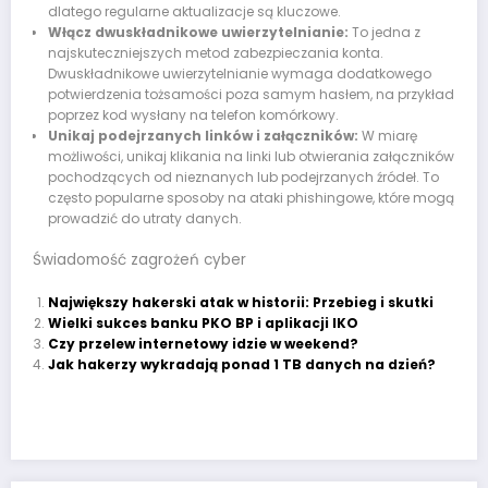
dlatego regularne aktualizacje są kluczowe.
Włącz dwuskładnikowe uwierzytelnianie:
To jedna z
najskuteczniejszych metod zabezpieczania konta.
Dwuskładnikowe uwierzytelnianie wymaga dodatkowego
potwierdzenia tożsamości poza samym hasłem, na przykład
poprzez kod wysłany na telefon komórkowy.
Unikaj podejrzanych linków i załączników:
W miarę
możliwości, unikaj klikania na linki lub otwierania załączników
pochodzących od nieznanych lub podejrzanych źródeł. To
często popularne sposoby na ataki phishingowe, które mogą
prowadzić do utraty danych.
Świadomość zagrożeń cyber
Największy hakerski atak w historii: Przebieg i skutki
Wielki sukces banku PKO BP i aplikacji IKO
Czy przelew internetowy idzie w weekend?
Jak hakerzy wykradają ponad 1 TB danych na dzień?