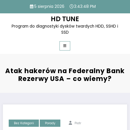
Skip
5 sierpnia 2026
3:43:50 PM
to
content
HD TUNE
Program do diagnostyki dysków twardych HDD, SSHD i
SSD
Atak hakerów na Federalny Bank
Rezerwy USA – co wiemy?
Bez Kategorii
Porady
Piotr