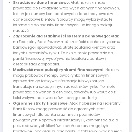
Skradzione dane finansowe:
Atak hakerski może
prowadzić do skradzenia wrażliwych danych finansowych,
takich jak numery kont bankowych, dane kredytowe czy
dane osobowe klientów. Sprawcy mogą wykorzystać te
informacje do oszustw finansowych lub innego rodzaju
nadużyć.
Zagrożenie dla stabilności systemu bankowego:
Atak
na Federalny Bank Rezerw może zakłócić działanie systemu
bankowego i spowodować utratę zaufania klientów oraz
innych uczestników rynku. To z kolei może prowadzić do
paniki finansowej, wycofywania kapitału z banków i
destabilizacji gospodarki.
Możliwość manipulacji rynkami finansowymi:
Hakerzy
mogą próbować manipulować rynkami finansowymi,
wprowadzając fałszywe informacje lub wykonując
transakcje na szkodę innych uczestników rynku. To może
prowadzić do wahania cen akcji, towarów lub walut, co z
kolei wpływa na inwestorów i całą gospodarkę.
Ogromne straty finansowe:
Ataki hakerskie na Federalny
Bank Rezerw mogą prowadzić do ogromnych strat
finansowych dla banku oraz innych podmiotów
powiązanych. Naprawa infrastruktury IT, kompensacja dla
poszkodowanych klientów i nałożone kary mogą być
kosztowne i obciążać budżet banku, a także wpływać na jego