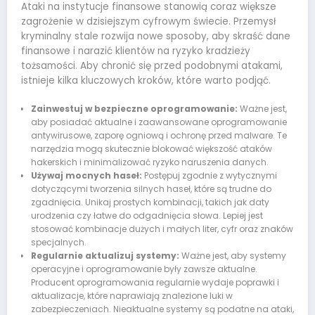
Ataki na instytucje finansowe stanowią coraz większe
zagrożenie w dzisiejszym cyfrowym świecie. Przemysł
kryminalny stale rozwija nowe sposoby, aby skraść dane
finansowe i narazić klientów na ryzyko kradzieży
tożsamości. Aby chronić się przed podobnymi atakami,
istnieje kilka kluczowych kroków, które warto podjąć.
Zainwestuj w bezpieczne oprogramowanie:
Ważne jest,
aby posiadać aktualne i zaawansowane oprogramowanie
antywirusowe, zaporę ogniową i ochronę przed malware. Te
narzędzia mogą skutecznie blokować większość ataków
hakerskich i minimalizować ryzyko naruszenia danych.
Używaj mocnych haseł:
Postępuj zgodnie z wytycznymi
dotyczącymi tworzenia silnych haseł, które są trudne do
zgadnięcia. Unikaj prostych kombinacji, takich jak daty
urodzenia czy łatwe do odgadnięcia słowa. Lepiej jest
stosować kombinacje dużych i małych liter, cyfr oraz znaków
specjalnych.
Regularnie aktualizuj systemy:
Ważne jest, aby systemy
operacyjne i oprogramowanie były zawsze aktualne.
Producent oprogramowania regularnie wydaje poprawki i
aktualizacje, które naprawiają znalezione luki w
zabezpieczeniach. Nieaktualne systemy są podatne na ataki,