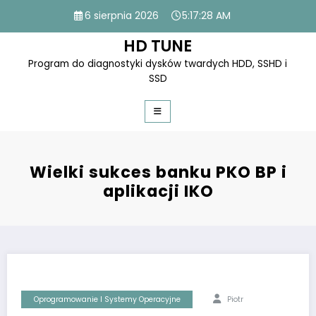
Skip
6 sierpnia 2026
5:17:28 AM
to
content
HD TUNE
Program do diagnostyki dysków twardych HDD, SSHD i
SSD
Wielki sukces banku PKO BP i
aplikacji IKO
Oprogramowanie I Systemy Operacyjne
Piotr