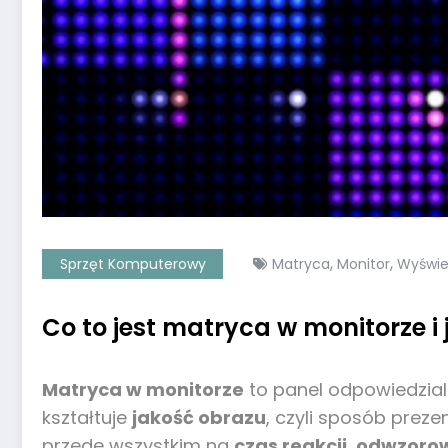
,
,
Sprzęt Komputerowy
Matryca
Monitor
Wyświe
Co to jest matryca w monitorze i
Matryca w monitorze
to panel odpowiedzialn
kształtuje
jakość obrazu
, czyli sposób prezen
przede wszystkim na
czas reakcji
,
odwzorow