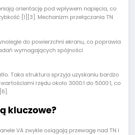
ieniają orientację pod wpływem napięcia, co
zybkość [1][3]. Mechanizm przełączania TN
równolegle do powierzchni ekranu, co poprawia
o zadań wymagających spójności
tło. Taka struktura sprzyja uzyskaniu bardzo
wartościami rzędu około 3000:1 do 5000:1, co
6].
 są kluczowe?
panele VA zwykle osiągają przewagę nad TN i