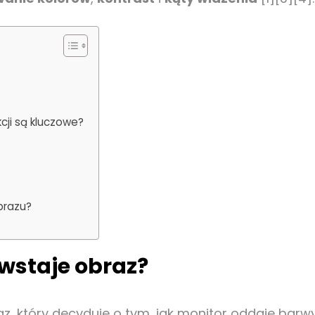
kcji są kluczowe?
brazu?
owstaje obraz?
z, który decyduje o tym, jak monitor oddaje barwy,