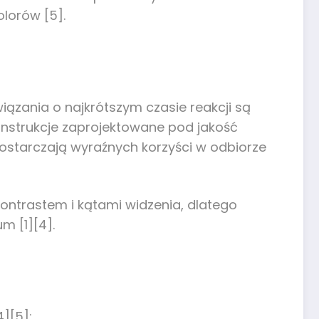
olorów [5].
wiązania o najkrótszym czasie reakcji są
onstrukcje zaprojektowane pod jakość
dostarczają wyraźnych korzyści w odbiorze
kontrastem i kątami widzenia, dlatego
m [1][4].
][5]: