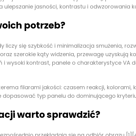
 ulepszanie jasności, kontrastu i odwzorowania k
oich potrzeb?
 liczy się szybkość i minimalizacja smużenia, roz
raz szerokie kąty widzenia, przewagę uzyskują k
ń i wysoki kontrast, panele o charakterystyce VA 
ema filarami jakości: czasem reakcji, kolorami, 
pnie dopasować typ panelu do dominującego kryteriu
acji warto sprawdzić?
zpośrednio przekładają się na odbiór obrazu [1][4