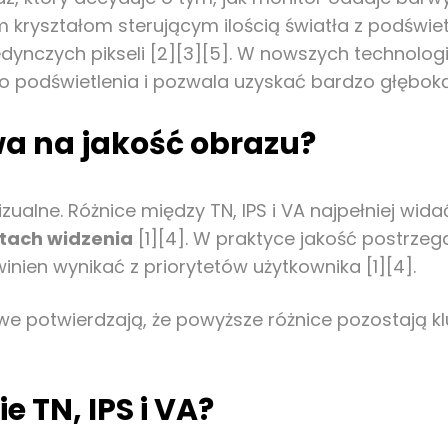
 kryształom sterującym ilością światła z podświe
ynczych pikseli [2][3][5]. W nowszych technologiac
o podświetlenia i pozwala uzyskać bardzo głęboką
a na jakość obrazu?
ualne. Różnice między TN, IPS i VA najpełniej wid
tach widzenia
[1][4]. W praktyce jakość postrz
nien wynikać z priorytetów użytkownika [1][4].
e potwierdzają, że powyższe różnice pozostają k
e TN, IPS i VA?