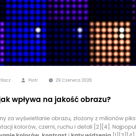
tlacz
Piotr
29 Czerwca 2026
 jak wpływa na jakość obrazu?
y za wyświetlanie obrazu, złożony z milionów pik
tacji kolorów, czerni, ruchu i detali [2][4]. Najpop
anie kolorów
,
kontrast
i
kąty widzenia
[1][3][4].