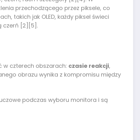
tlenia przechodzącego przez piksele, co
h, takich jak OLED, każdy piksel świeci
 czerń [2][5].
ać w czterech obszarach:
czasie reakcji
,
eganego obrazu wynika z kompromisu między
luczowe podczas wyboru monitora i są