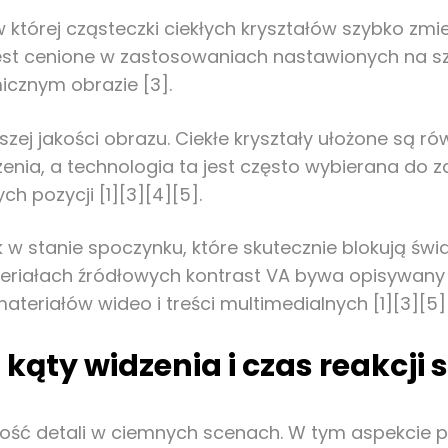
w której cząsteczki ciekłych kryształów szybko zm
i jest cenione w zastosowaniach nastawionych na s
icznym obrazie [3].
pszej jakości obrazu. Ciekłe kryształy ułożone są 
dzenia, a technologia ta jest często wybierana d
h pozycji [1][3][4][5].
w stanie spoczynku, które skutecznie blokują świa
ateriałach źródłowych kontrast VA bywa opisywany 
teriałów wideo i treści multimedialnych [1][3][5][
 kąty widzenia i czas reakcji
lność detali w ciemnych scenach. W tym aspekcie 