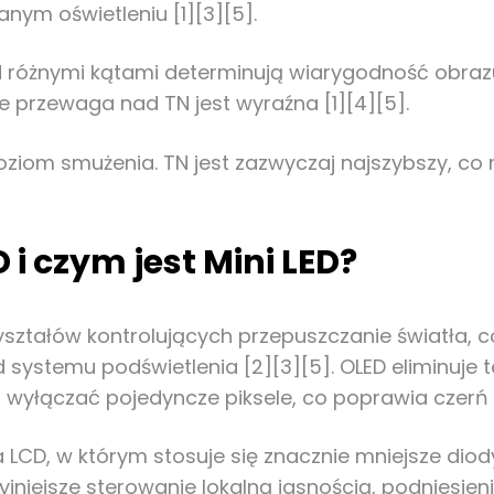
anym oświetleniu [1][3][5].
 różnymi kątami determinują wiarygodność obrazu
ie przewaga nad TN jest wyraźna [1][4][5].
oziom smużenia. TN jest zazwyczaj najszybszy, co 
 i czym jest Mini LED?
kryształów kontrolujących przepuszczanie światła,
systemu podświetlenia [2][3][5]. OLED eliminuje te
wyłączać pojedyncze piksele, co poprawia czerń i
a LCD, w którym stosuje się znacznie mniejsze dio
jniejsze sterowanie lokalną jasnością, podniesieni