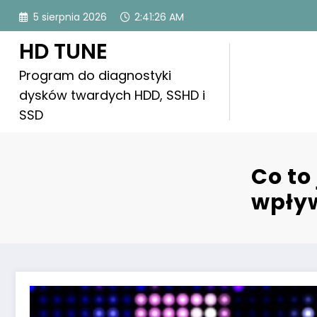
Skip
5 sierpnia 2026
2:41:27 AM
to
content
HD TUNE
Program do diagnostyki
dysków twardych HDD, SSHD i
SSD
Co to
wpływ