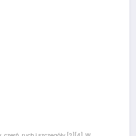
 czerń, ruch i szczegóły [2][4]. W