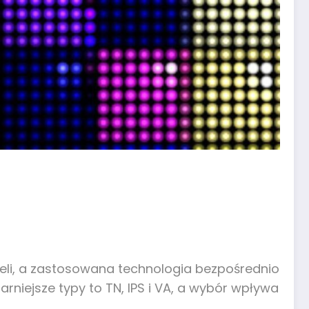
seli, a zastosowana technologia bezpośrednio
ularniejsze typy to TN, IPS i VA, a wybór wpływa