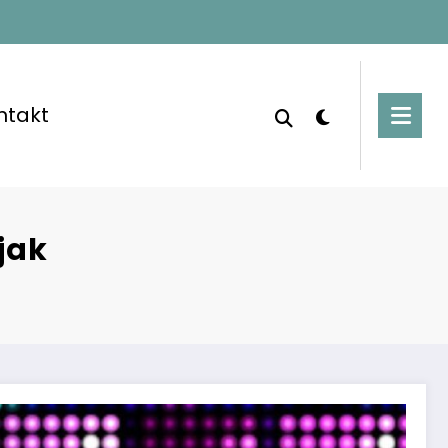
ntakt
jak