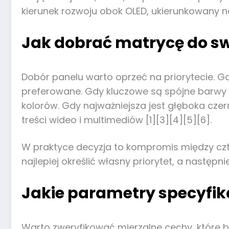
kierunek rozwoju obok OLED, ukierunkowany na
Jak dobrać matrycę do sw
Dobór panelu warto oprzeć na priorytecie. Gdy
preferowane. Gdy kluczowe są spójne barwy o
kolorów. Gdy najważniejsza jest głęboka czer
treści wideo i multimediów [1][3][4][5][6].
W praktyce decyzja to kompromis między czter
najlepiej określić własny priorytet, a nastę
Jakie parametry specyfik
Warto zweryfikować mierzalne cechy, które be