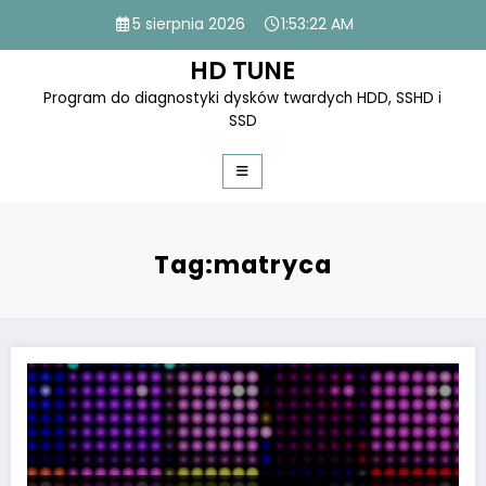
Skip
5 sierpnia 2026
1:53:22 AM
to
content
HD TUNE
Program do diagnostyki dysków twardych HDD, SSHD i
SSD
Tag:matryca