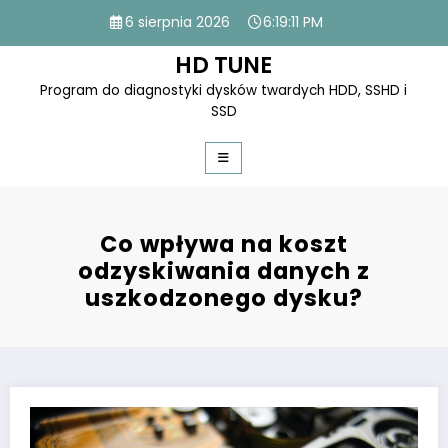
Skip
6 sierpnia 2026
6:19:12 PM
to
content
HD TUNE
Program do diagnostyki dysków twardych HDD, SSHD i
SSD
Co wpływa na koszt
odzyskiwania danych z
uszkodzonego dysku?