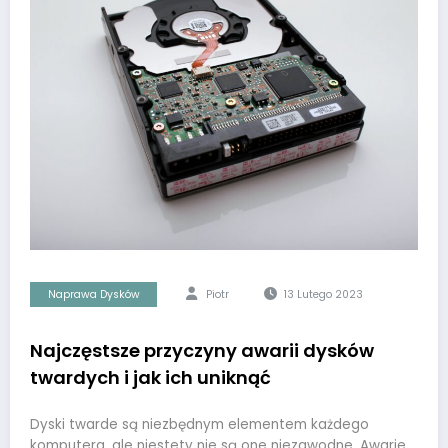
Naprawa Dysków
Piotr
13 Lutego 2023
Najczęstsze przyczyny awarii dysków
twardych i jak ich uniknąć
Dyski twarde są niezbędnym elementem każdego
komputera, ale niestety nie są one niezawodne. Awarie