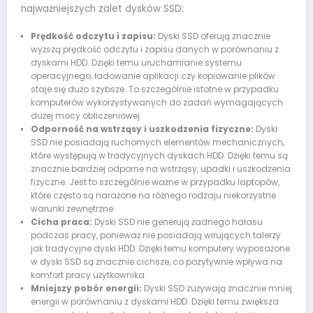
najważniejszych zalet dysków SSD:
Prędkość odczytu i zapisu:
Dyski SSD oferują znacznie
wyższą prędkość odczytu i zapisu danych w porównaniu z
dyskami HDD. Dzięki temu uruchamianie systemu
operacyjnego, ładowanie aplikacji czy kopiowanie plików
staje się dużo szybsze. To szczególnie istotne w przypadku
komputerów wykorzystywanych do zadań wymagających
dużej mocy obliczeniowej.
Odporność na wstrząsy i uszkodzenia fizyczne:
Dyski
SSD nie posiadają ruchomych elementów mechanicznych,
które występują w tradycyjnych dyskach HDD. Dzięki temu są
znacznie bardziej odporne na wstrząsy, upadki i uszkodzenia
fizyczne. Jest to szczególnie ważne w przypadku laptopów,
które często są narażone na różnego rodzaju niekorzystne
warunki zewnętrzne.
Cicha praca:
Dyski SSD nie generują żadnego hałasu
podczas pracy, ponieważ nie posiadają wirujących talerzy
jak tradycyjne dyski HDD. Dzięki temu komputery wyposażone
w dyski SSD są znacznie cichsze, co pozytywnie wpływa na
komfort pracy użytkownika.
Mniejszy pobór energii:
Dyski SSD zużywają znacznie mniej
energii w porównaniu z dyskami HDD. Dzięki temu zwiększa