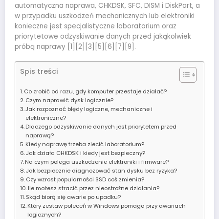
automatyczna naprawa, CHKDSK, SFC, DISM i DiskPart, a
w przypadku uszkodzeń mechanicznych lub elektroniki
konieczne jest specjalistyczne laboratorium oraz
priorytetowe odzyskiwanie danych przed jakąkolwiek
próbą naprawy [1][2][3][5][6][7][9].
Spis treści
Co zrobić od razu, gdy komputer przestaje działać?
Czym naprawić dysk logicznie?
Jak rozpoznać błędy logiczne, mechaniczne i
elektroniczne?
Dlaczego odzyskiwanie danych jest priorytetem przed
naprawą?
Kiedy naprawę trzeba zlecić laboratorium?
Jak działa CHKDSK i kiedy jest bezpieczny?
Na czym polega uszkodzenie elektroniki i firmware?
Jak bezpiecznie diagnozować stan dysku bez ryzyka?
Czy wzrost popularności SSD coś zmienia?
Ile możesz stracić przez nieostrożne działania?
Skąd biorą się awarie po upadku?
Który zestaw poleceń w Windows pomaga przy awariach
logicznych?