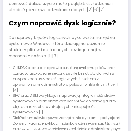
ponieważ dalsze użycie może pogłębić uszkodzenia i
utrudnić późniejsze odzyskanie danych [2][6][7].
Czym naprawić dysk logicznie?
Do naprawy błędów logicznych wykorzystaj narzędzia
systemowe Windows, które działają na poziomie
struktury plików i metadanych bez ingerencji w
mechanikę nośnika [1][3].
CHKDSK skanuje i naprawia strukturę systemu plików oraz
oznacza uszkodzone sektory, zwykle bez utraty danych w
przypadkach uszkodzeń logicznych. Uruchom z
uprawnieniami administratora polecenie:
[1]
chkdsk C: /f /r
[3].
SFC oraz DISM weryfikują i naprawiają integralność plików
systemowych oraz obraz komponentów, co pomaga przy
błędach rozruchu wynikających z niespójności
systemowych [1].
DiskPart umożliwia ręczne zarządzanie dyskami i partycjami.
Do weryfikacji identyfikacji nośników użyj sekwencji:
list disk
oraz
we właściwym kontekście administracyjnym
select disk