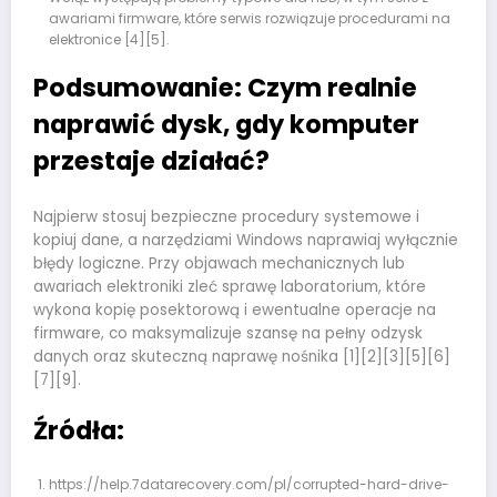
awariami firmware, które serwis rozwiązuje procedurami na
elektronice [4][5].
Podsumowanie: Czym realnie
naprawić dysk, gdy komputer
przestaje działać?
Najpierw stosuj bezpieczne procedury systemowe i
kopiuj dane, a narzędziami Windows naprawiaj wyłącznie
błędy logiczne. Przy objawach mechanicznych lub
awariach elektroniki zleć sprawę laboratorium, które
wykona kopię posektorową i ewentualne operacje na
firmware, co maksymalizuje szansę na pełny odzysk
danych oraz skuteczną naprawę nośnika [1][2][3][5][6]
[7][9].
Źródła:
https://help.7datarecovery.com/pl/corrupted-hard-drive-