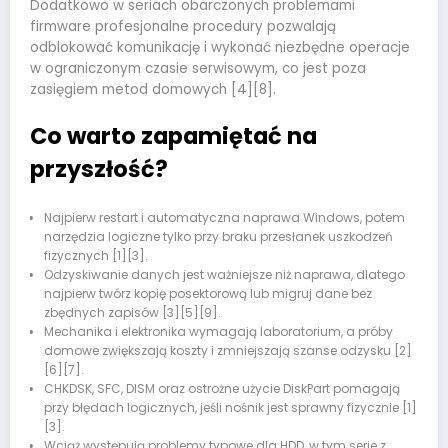
Dodatkowo w seriach obarczonych problemami
firmware profesjonalne procedury pozwalają
odblokować komunikację i wykonać niezbędne operacje
w ograniczonym czasie serwisowym, co jest poza
zasięgiem metod domowych [4][8].
Co warto zapamiętać na
przyszłość?
Najpierw restart i automatyczna naprawa Windows, potem
narzędzia logiczne tylko przy braku przesłanek uszkodzeń
fizycznych [1][3].
Odzyskiwanie danych jest ważniejsze niż naprawa, dlatego
najpierw twórz kopię posektorową lub migruj dane bez
zbędnych zapisów [3][5][9].
Mechanika i elektronika wymagają laboratorium, a próby
domowe zwiększają koszty i zmniejszają szanse odzysku [2]
[6][7].
CHKDSK, SFC, DISM oraz ostrożne użycie DiskPart pomagają
przy błędach logicznych, jeśli nośnik jest sprawny fizycznie [1]
[3].
Wciąż występują problemy typowe dla HDD, w tym serie z