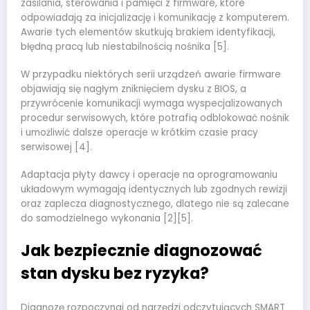
zasilania, sterowania i pamięci z firmware, które
odpowiadają za inicjalizację i komunikację z komputerem.
Awarie tych elementów skutkują brakiem identyfikacji,
błędną pracą lub niestabilnością nośnika [5].
W przypadku niektórych serii urządzeń awarie firmware
objawiają się nagłym zniknięciem dysku z BIOS, a
przywrócenie komunikacji wymaga wyspecjalizowanych
procedur serwisowych, które potrafią odblokować nośnik
i umożliwić dalsze operacje w krótkim czasie pracy
serwisowej [4].
Adaptacja płyty dawcy i operacje na oprogramowaniu
układowym wymagają identycznych lub zgodnych rewizji
oraz zaplecza diagnostycznego, dlatego nie są zalecane
do samodzielnego wykonania [2][5].
Jak bezpiecznie diagnozować
stan dysku bez ryzyka?
Diagnozę rozpoczynaj od narzędzi odczytujących SMART