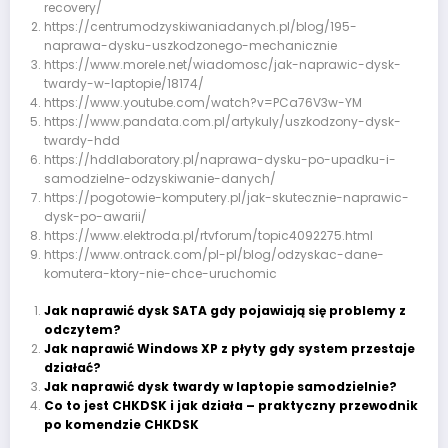
recovery/
https://centrumodzyskiwaniadanych.pl/blog/195-
naprawa-dysku-uszkodzonego-mechanicznie
https://www.morele.net/wiadomosc/jak-naprawic-dysk-
twardy-w-laptopie/18174/
https://www.youtube.com/watch?v=PCa76V3w-YM
https://www.pandata.com.pl/artykuly/uszkodzony-dysk-
twardy-hdd
https://hddlaboratory.pl/naprawa-dysku-po-upadku-i-
samodzielne-odzyskiwanie-danych/
https://pogotowie-komputery.pl/jak-skutecznie-naprawic-
dysk-po-awarii/
https://www.elektroda.pl/rtvforum/topic4092275.html
https://www.ontrack.com/pl-pl/blog/odzyskac-dane-
komutera-ktory-nie-chce-uruchomic
Jak naprawić dysk SATA gdy pojawiają się problemy z
odczytem?
Jak naprawić Windows XP z płyty gdy system przestaje
działać?
Jak naprawić dysk twardy w laptopie samodzielnie?
Co to jest CHKDSK i jak działa – praktyczny przewodnik
po komendzie CHKDSK