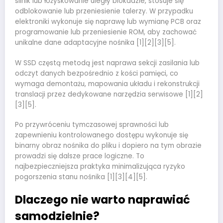
silnik lub łożyskowanie uległy blokadzie, stosuje się
odblokowanie lub przeniesienie talerzy. W przypadku
elektroniki wykonuje się naprawę lub wymianę PCB oraz
programowanie lub przeniesienie ROM, aby zachować
unikalne dane adaptacyjne nośnika [1][2][3][5].
W SSD częstą metodą jest naprawa sekcji zasilania lub
odczyt danych bezpośrednio z kości pamięci, co
wymaga demontażu, mapowania układu i rekonstrukcji
translacji przez dedykowane narzędzia serwisowe [1][2]
[3][5].
Po przywróceniu tymczasowej sprawności lub
zapewnieniu kontrolowanego dostępu wykonuje się
binarny obraz nośnika do pliku i dopiero na tym obrazie
prowadzi się dalsze prace logiczne. To
najbezpieczniejsza praktyka minimalizująca ryzyko
pogorszenia stanu nośnika [1][3][4][5].
Dlaczego nie warto naprawiać
samodzielnie?