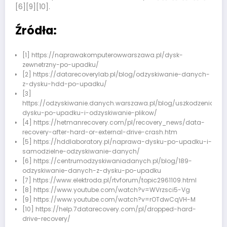
[6][9][10].
Źródła:
[1] https://naprawakomputerowwarszawa.pl/dysk-
zewnetrzny-po-upadku/
[2] https://datarecoverylab.pl/blog/odzyskiwanie-danych-
z-dysku-hdd-po-upadku/
[3]
https://odzyskiwanie.danych.warszawa.pl/blog/uszkodzenia-
dysku-po-upadku-i-odzyskiwanie-plikow/
[4] https://hetmanrecovery.com/pl/recovery_news/data-
recovery-after-hard-or-external-drive-crash.htm
[5] https://hddlaboratory.pl/naprawa-dysku-po-upadku-i-
samodzielne-odzyskiwanie-danych/
[6] https://centrumodzyskiwaniadanych.pl/blog/189-
odzyskiwanie-danych-z-dysku-po-upadku
[7] https://www.elektroda.pl/rtvforum/topic2961109.html
[8] https://www.youtube.com/watch?v=WVrzsci5-Vg
[9] https://www.youtube.com/watch?v=rOTdwCqVH-M
[10] https://help.7datarecovery.com/pl/dropped-hard-
drive-recovery/