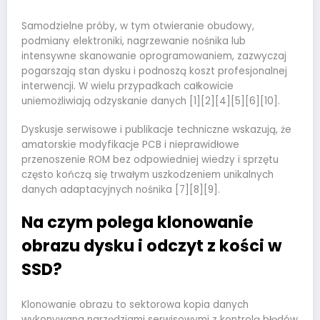
Samodzielne próby, w tym otwieranie obudowy,
podmiany elektroniki, nagrzewanie nośnika lub
intensywne skanowanie oprogramowaniem, zazwyczaj
pogarszają stan dysku i podnoszą koszt profesjonalnej
interwencji. W wielu przypadkach całkowicie
uniemożliwiają odzyskanie danych [1][2][4][5][6][10].
Dyskusje serwisowe i publikacje techniczne wskazują, że
amatorskie modyfikacje PCB i nieprawidłowe
przenoszenie ROM bez odpowiedniej wiedzy i sprzętu
często kończą się trwałym uszkodzeniem unikalnych
danych adaptacyjnych nośnika [7][8][9].
Na czym polega klonowanie
obrazu dysku i odczyt z kości w
SSD?
Klonowanie obrazu to sektorowa kopia danych
wykonywana narzędziami serwisowymi z kontrolą błędów