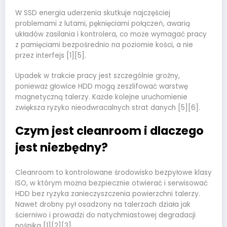
W SSD energia uderzenia skutkuje najczęściej
problemami z lutami, pęknięciami połączeń, awarią
układów zasilania i kontrolera, co może wymagać pracy
z pamięciami bezpośrednio na poziomie kości, a nie
przez interfejs [1][5].
Upadek w trakcie pracy jest szczególnie groźny,
ponieważ głowice HDD mogą zeszlifować warstwę
magnetyczną talerzy. Każde kolejne uruchomienie
zwiększa ryzyko nieodwracalnych strat danych [5][6].
Czym jest cleanroom i dlaczego
jest niezbędny?
Cleanroom to kontrolowane środowisko bezpyłowe klasy
ISO, w którym można bezpiecznie otwierać i serwisować
HDD bez ryzyka zanieczyszczenia powierzchni talerzy.
Nawet drobny pył osadzony na talerzach działa jak
ścierniwo i prowadzi do natychmiastowej degradacji
nośnika [1][2][3].