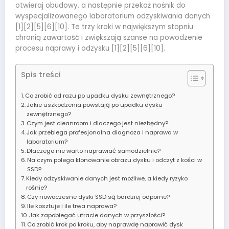
otwieraj obudowy, a następnie przekaż nośnik do
wyspecjalizowanego laboratorium odzyskiwania danych
[1][2][5][6][10]. Te trzy kroki w największym stopniu
chronią zawartość i zwiększają szanse na powodzenie
procesu naprawy i odzysku [1][2][5][6][10].
Spis treści
Co zrobić od razu po upadku dysku zewnętrznego?
Jakie uszkodzenia powstają po upadku dysku
zewnętrznego?
Czym jest cleanroom i dlaczego jest niezbędny?
Jak przebiega profesjonalna diagnoza i naprawa w
laboratorium?
Dlaczego nie warto naprawiać samodzielnie?
Na czym polega klonowanie obrazu dysku i odczyt z kości w
SSD?
Kiedy odzyskiwanie danych jest możliwe, a kiedy ryzyko
rośnie?
Czy nowoczesne dyski SSD są bardziej odporne?
Ile kosztuje i ile trwa naprawa?
Jak zapobiegać utracie danych w przyszłości?
Co zrobić krok po kroku, aby naprawdę naprawić dysk