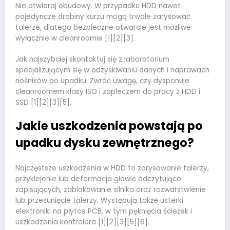
Nie otwieraj obudowy. W przypadku HDD nawet
pojedyncze drobiny kurzu mogą trwale zarysować
talerze, dlatego bezpieczne otwarcie jest możliwe
wyłącznie w cleanroomie [1][2][3].
Jak najszybciej skontaktuj się z laboratorium
specjalizującym się w odzyskiwaniu danych i naprawach
nośników po upadku. Zwróć uwagę, czy dysponuje
cleanroomem klasy ISO i zapleczem do pracy z HDD i
SSD [1][2][3][5].
Jakie uszkodzenia powstają po
upadku dysku zewnętrznego?
Najczęstsze uszkodzenia w HDD to zarysowanie talerzy,
przyklejenie lub deformacja głowic odczytująco
zapisujących, zablokowanie silnika oraz rozwarstwienie
lub przesunięcie talerzy. Występują także usterki
elektroniki na płytce PCB, w tym pęknięcia ścieżek i
uszkodzenia kontrolera [1][2][3][5][6].