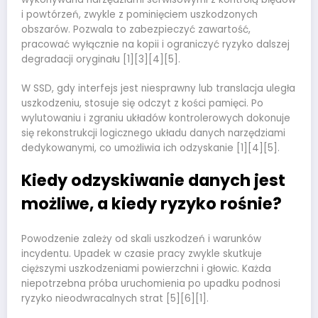
i powtórzeń, zwykle z pominięciem uszkodzonych
obszarów. Pozwala to zabezpieczyć zawartość,
pracować wyłącznie na kopii i ograniczyć ryzyko dalszej
degradacji oryginału [1][3][4][5].
W SSD, gdy interfejs jest niesprawny lub translacja uległa
uszkodzeniu, stosuje się odczyt z kości pamięci. Po
wylutowaniu i zgraniu układów kontrolerowych dokonuje
się rekonstrukcji logicznego układu danych narzędziami
dedykowanymi, co umożliwia ich odzyskanie [1][4][5].
Kiedy odzyskiwanie danych jest
możliwe, a kiedy ryzyko rośnie?
Powodzenie zależy od skali uszkodzeń i warunków
incydentu. Upadek w czasie pracy zwykle skutkuje
cięższymi uszkodzeniami powierzchni i głowic. Każda
niepotrzebna próba uruchomienia po upadku podnosi
ryzyko nieodwracalnych strat [5][6][1].