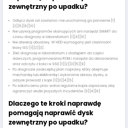
zewnętrzny po upadku?
Odłącz dysk od zasilania i nie uruchamiaj go ponownie [1]
[2][5][6][10].
Nie używaj programów skanujących ani narzędzi SMART do
czasu diagnozy w laboratorium [1][4][10].
Nie otwieraj obudowy. W HDD wymagany jest cleanroom
klasy ISO [1][2][3].
Zleć diagnozę w laboratorium z dostępem do części
dawczych, programowania ROM i narzędzi do obrazowania
oraz odczytu z kości w SSD [1][2][3][5][9].
Po diagnozie zaakceptuj plan naprawy, który obejmuje
mechanikę lub elektronikę i wykonanie obrazu dysku, a
odzysk prowadź z kopii [1][3][4][5].
Po zakończeniu prac wdroż regularne kopie zapasowe, aby
ograniczyć skutki przyszłych incydentów [3][4][6].
Dlaczego te kroki naprawdę
pomagają naprawić dysk
zewnętrzny po upadku?