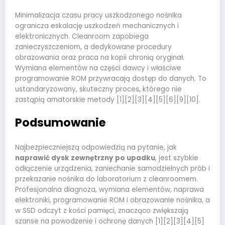
Minimalizacja czasu pracy uszkodzonego nośnika
ogranicza eskalację uszkodzeń mechanicznych i
elektronicznych. Cleanroom zapobiega
zanieczyszczeniom, a dedykowane procedury
obrazowania oraz praca na kopii chronią oryginał.
Wymiana elementów na części dawcy i właściwe
programowanie ROM przywracają dostęp do danych. To
ustandaryzowany, skuteczny proces, którego nie
zastąpią amatorskie metody [1][2][3][4][5][6][9][10].
Podsumowanie
Najbezpieczniejszą odpowiedzią na pytanie, jak
naprawić dysk zewnętrzny po upadku
, jest szybkie
odłączenie urządzenia, zaniechanie samodzielnych prób i
przekazanie nośnika do laboratorium z cleanroomem.
Profesjonalna diagnoza, wymiana elementów, naprawa
elektroniki, programowanie ROM i obrazowanie nośnika, a
w SSD odczyt z kości pamięci, znacząco zwiększają
szanse na powodzenie i ochronę danych [1][2][3][4][5]