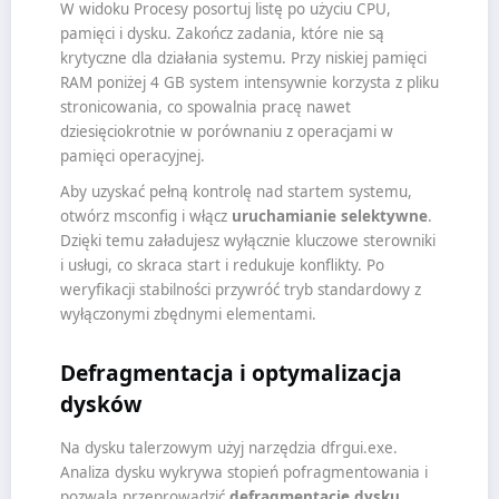
W widoku Procesy posortuj listę po użyciu CPU,
pamięci i dysku. Zakończ zadania, które nie są
krytyczne dla działania systemu. Przy niskiej pamięci
RAM poniżej 4 GB system intensywnie korzysta z pliku
stronicowania, co spowalnia pracę nawet
dziesięciokrotnie w porównaniu z operacjami w
pamięci operacyjnej.
Aby uzyskać pełną kontrolę nad startem systemu,
otwórz msconfig i włącz
uruchamianie selektywne
.
Dzięki temu załadujesz wyłącznie kluczowe sterowniki
i usługi, co skraca start i redukuje konflikty. Po
weryfikacji stabilności przywróć tryb standardowy z
wyłączonymi zbędnymi elementami.
Defragmentacja i optymalizacja
dysków
Na dysku talerzowym użyj narzędzia dfrgui.exe.
Analiza dysku wykrywa stopień pofragmentowania i
pozwala przeprowadzić
defragmentację dysku
,