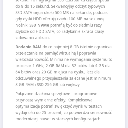
sekund. Po migracji na SSD czas startu często spada
do 8 do 15 sekund. Sekwencyjny odczyt typowych
SSD SATA sięga około 500 MB na sekundę, podczas
gdy dyski HDD oferują rzędu 100 MB na sekundę.
Nośniki
SSD NVMe
potrafią być do siedmiu razy
szybsze od HDD SATA, co radykalnie skraca czasy
ładowania aplikacji.
Dodanie RAM
do co najmniej 8 GB istotnie ogranicza
przełączanie na pamięć wirtualną i poprawia
wielozadaniowość. Minimalne wymagania systemu to
procesor 1 GHz, 2 GB RAM dla 32 bitów lub 4 GB dla
64 bitów oraz 20 GB miejsca na dysku, lecz dla
odczuwalnego przyspieszenia zalecane jest minimum
8 GB RAM i SSD 256 GB lub większy.
Połączone działania sprzętowe i programowe
przynoszą wymierne efekty. Kompleksowa
optymalizacja potrafi zwiększyć wynik w testach
wydajności do 25 procent, co potwierdza sensowność
modernizacji nawet w starszych konfiguracjach.