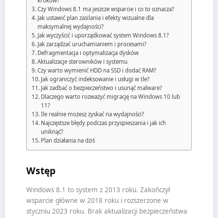
kroków?
Czy Windows 8.1 ma jeszcze wsparcie i co to oznacza?
Jak ustawić plan zasilania i efekty wizualne dla
maksymalnej wydajności?
Jak wyczyścić i uporządkować system Windows 8.1?
Jak zarządzać uruchamianiem i procesami?
Defragmentacja i optymalizacja dysków
Aktualizacje sterowników i systemu
Czy warto wymienić HDD na SSD i dodać RAM?
Jak ograniczyć indeksowanie i usługi w tle?
Jak zadbać o bezpieczeństwo i usunąć malware?
Dlaczego warto rozważyć migrację na Windows 10 lub
11?
Ile realnie możesz zyskać na wydajności?
Najczęstsze błędy podczas przyspieszania i jak ich
uniknąć?
Plan działania na dziś
Wstęp
Windows 8.1 to system z 2013 roku. Zakończył
wsparcie główne w 2018 roku i rozszerzone w
styczniu 2023 roku. Brak aktualizacji bezpieczeństwa