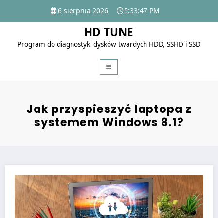
Skip
6 sierpnia 2026
5:33:48 PM
to
content
HD TUNE
Program do diagnostyki dysków twardych HDD, SSHD i SSD
Jak przyspieszyć laptopa z
systemem Windows 8.1?