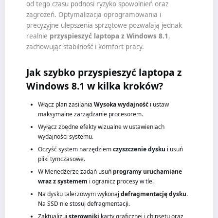
od tego czasu podnosi ryzyko spowolnień oraz
zagrożeń. Optymalizacja oprogramowania i
precyzyjne ulepszenia sprzętowe pozwalają jednak
realnie
przyspieszyć laptopa z Windows 8.1
,
zachowując stabilność i komfort pracy.
Jak szybko przyspieszyć laptopa z
Windows 8.1 w kilka kroków?
Włącz plan zasilania
Wysoka wydajność
i ustaw
maksymalne zarządzanie procesorem.
Wyłącz zbędne efekty wizualne w ustawieniach
wydajności systemu.
Oczyść system narzędziem
czyszczenie dysku
i usuń
pliki tymczasowe.
W Menedżerze zadań usuń
programy uruchamiane
wraz z systemem
i ogranicz procesy w tle.
Na dysku talerzowym wykonaj
defragmentację dysku
.
Na SSD nie stosuj defragmentacji.
Zaktualizuj
sterowniki
karty graficznej i chipsetu oraz