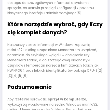
dostępu do szczegółowych informacji o systemie i
sprzęcie, co ułatwia przegląd konfiguracji z poziomu
klasycznego interfejsu administracyjnego[5].
Które narzędzie wybrać, gdy liczy
się komplet danych?
Najszerszy zakres informacji w Windows zapewnią
msinfo32 i dxdiag uzupełnione Menedżerem urządzeń,
natomiast do szybkiego wglądu w obciążenie użyj
Menedżera zadań, a do szczegółowej diagnostyki
czujników i temperatur narzędzi firm trzecich takich jak
HWiNFO64 oraz lekkich identyfikatorów pokroju CPU-Z[2]
[3][4][5][6].
Podsumowanie
Aby rzetelnie sprawdzić
sprzęt w komputerze
,
wykorzystaj wbudowane narzędzia Windows msinfo32,
dxdiag, Menedżer urządzeń i Menedżer zadań, a na