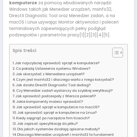
komputerze
za pomocą wbudowanych narzędzi
Windows takich jak Menedżer urządzeń, msinfo32,
DirectX Diagnostic Tool oraz Menedżer zadań, a na
macOS i Linux używając Monitor aktywności i poleceń
terminalowych zapewniających pełny podgląd
podzespołów i parametrów pracy[1][2][3][4][5].
Spis treści
Jak najszybciej sprawdzić sprzęt w komputerze?
Co pokażą Ustawienia systemu Windows?
Jak skorzystać z Menedżera urządzeń?
Czym jest msinfo32 i dlaczego warto z niego korzystać?
Jak działa DirectX Diagnostic Tool dxdiag?
Czy Menedżer zadań wystarczy do szybkiej weryfikacji?
Jak sprawdzić podzespoły z Wiersza poleceń?
Jakie komponenty możesz sprawdzić?
Jak sprawdzić sprzęt w komputerze na macOS?
Jak sprawdzić sprzęt w komputerze na Linux?
Kiedy sięgnąć po narzędzia firm trzecich?
Jak zapisać specyfikację do pliku?
Dla jakich systemów działają opisane metody?
Dlaczego Menedżer urządzeń i msinfo32 to fundament