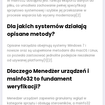
W msinfo32 dostępna jest funkcja eksportu danych do
pliku, co umożliwia zachowanie pełnej specyfikacji
sprzętowo systemowej i szybkie jej przekazanie w
procesie wsparcia lub wyceny modernizacji[2].
Dla jakich systemów działają
opisane metody?
Opisane narzędzia obejmują systemy Windows 7 i
nowsze oraz są uzupełnione metodami dla macOS i Linux,
co pozwala zastosować jednolite podejście niezależnie
od używanej platformy[1][2].
Dlaczego Menedżer urządzeń i
msinfo32 to fundament
weryfikacji?
Menedżer urządzeń zapewnia granularny wgląd w
kategorie sprzętu i obsługę sterowników, a msinfo32