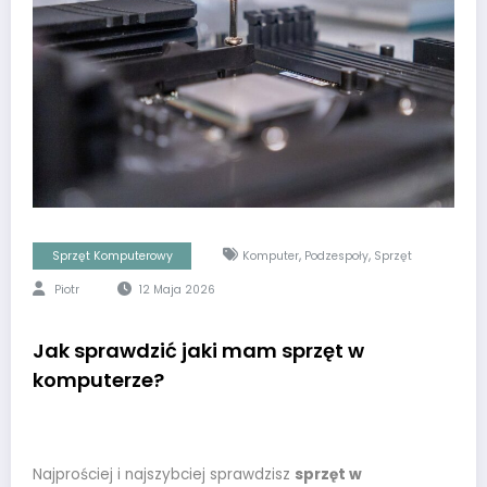
,
,
Sprzęt Komputerowy
Komputer
Podzespoły
Sprzęt
Piotr
12 Maja 2026
Jak sprawdzić jaki mam sprzęt w
komputerze?
Najprościej i najszybciej sprawdzisz
sprzęt w