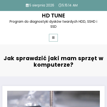
Skip
5 sierpnia 2026
5:15:14 AM
to
content
HD TUNE
Program do diagnostyki dysków twardych HDD, SSHD i
SSD
Jak sprawdzić jaki mam sprzęt w
komputerze?