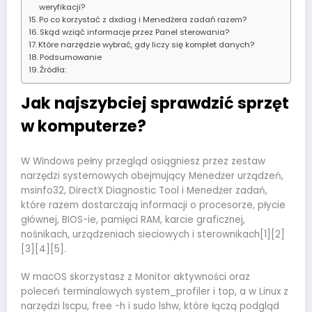
weryfikacji?
Po co korzystać z dxdiag i Menedżera zadań razem?
Skąd wziąć informacje przez Panel sterowania?
Które narzędzie wybrać, gdy liczy się komplet danych?
Podsumowanie
Źródła:
Jak najszybciej sprawdzić sprzęt
w komputerze?
W Windows pełny przegląd osiągniesz przez zestaw
narzędzi systemowych obejmujący Menedżer urządzeń,
msinfo32, DirectX Diagnostic Tool i Menedżer zadań,
które razem dostarczają informacji o procesorze, płycie
głównej, BIOS-ie, pamięci RAM, karcie graficznej,
nośnikach, urządzeniach sieciowych i sterownikach[1][2]
[3][4][5].
W macOS skorzystasz z Monitor aktywności oraz
poleceń terminalowych system_profiler i top, a w Linux z
narzędzi lscpu, free -h i sudo lshw, które łączą podgląd