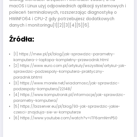
macOS i Linux użyj odpowiednich aplikacji systemowych i
poleceń terminalowych, rozszerzając diagnostykę o
HWiNFO64 i CPU-Z gdy potrzebujesz dodatkowych
danych i monitoringu[1][2][3][4][5][6].
Źródła:
[1] https://rnew.pl/pl/blog/jak-sprawdzic-parametry-
komputera-i-laptopa-kompletny-przewodnik.html
[2] https://www.euro.com.pl/artykuly/wszystkie/artykul-jak-
sprawdzic-podzespoly-komputera-praktyczny-
poradnik.bhtml
[3] https://www.morele.net/wiadomosc/jak-sprawdzic-
podzespoly-komputera/22148/
[4] https://www.komputronik.pl/informacje/jak-sprawdzic-
parametry-komputera/
[5] https://bizserver.eu/pl/blog/93-jak-sprawdzic-jakie-
czesci-znajduja-sie-w-komputerze
[6] https://www.youtube.com/watch?v=iTF6amNmP50