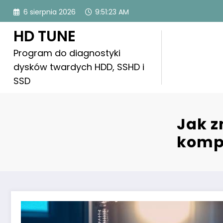
Skip
6 sierpnia 2026
9:51:24 AM
to
content
HD TUNE
Program do diagnostyki
dysków twardych HDD, SSHD i
SSD
Jak z
kompu