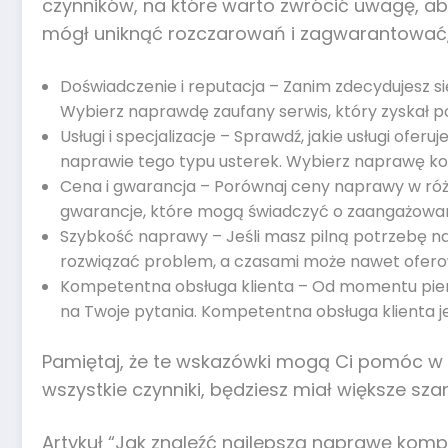
czynników, na które warto zwrócić uwagę, ab
mógł uniknąć rozczarowań i zagwarantować, 
Doświadczenie i reputacja – Zanim zdecydujesz się n
Wybierz naprawdę zaufany serwis, który zyskał p
Usługi i specjalizacje – Sprawdź, jakie usługi of
naprawie tego typu usterek. Wybierz naprawę komp
Cena i gwarancja – Porównaj ceny naprawy w różn
gwarancje, które mogą świadczyć o zaangażowani
Szybkość naprawy – Jeśli masz pilną potrzebę nap
rozwiązać problem, a czasami może nawet ofer
Kompetentna obsługa klienta – Od momentu pierws
na Twoje pytania. Kompetentna obsługa klienta je
Pamiętaj, że te wskazówki mogą Ci pomóc w
wszystkie czynniki, będziesz miał większe s
Artykuł “Jak znaleźć najlepszą naprawę kom