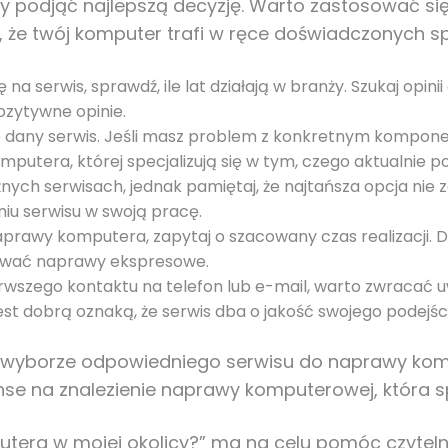
y podjąć najlepszą decyzję. Warto zastosować się
że twój komputer trafi w ręce doświadczonych sp
a serwis, sprawdź, ile lat działają w branży. Szukaj opinii
ozytywne opinie.
eruje dany serwis. Jeśli masz problem z konkretnym kompo
utera, której specjalizują się w tym, czego aktualnie po
ych serwisach, jednak pamiętaj, że najtańsza opcja nie 
u serwisu w swoją pracę.
rawy komputera, zapytaj o szacowany czas realizacji. Dob
ować naprawy ekspresowe.
zego kontaktu na telefon lub e-mail, warto zwracać uwa
st dobrą oznaką, że serwis dba o jakość swojego podejści
 wyborze odpowiedniego serwisu do naprawy komp
zanse na znalezienie naprawy komputerowej, która
putera w mojej okolicy?” ma na celu pomóc czytel