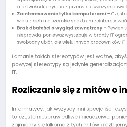
możliwości korzystać z przerw na świeżym powietr
Zainteresowanie tylko komputerami
– Często 
wielu z nich ma szerokie spektrum zainteresowań,
Brak dbałości o wygląd zewnętrzny
– Pewien s
nieprawda, ponieważ występuje w branży IT ogrom
swobodny ubiór, ale wielu innych pracowników IT 
Łamanie takich stereotypów jest ważne, abyśm
powyżej stereotypy są jedynie generalizacjam
IT.
Rozliczanie się z mitów o
Informatycy, jak wszyscy inni specjaliści, c
to często niesprawiedliwe i nieuczciwe, poni
zajmiemy się kilkoma z tych mitów i rozbijemy