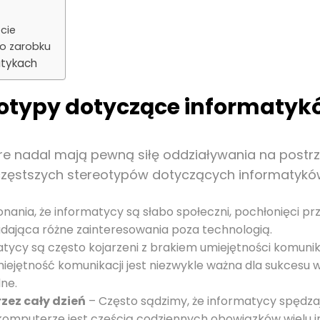
cie
 o zarobku
atykach
reotypy dotyczące informatyk
óre nadal mają pewną siłę oddziaływania na postr
najczęstszych stereotypów dotyczących informatykó
nania, że informatycy są słabo społeczni, pochłonięci prz
iadająca różne zainteresowania poza technologią.
tycy są często kojarzeni z brakiem umiejętności komunik
iejętność komunikacji jest niezwykle ważna dla sukcesu 
lne.
ez cały dzień
– Często sądzimy, że informatycy spędza
komputerze jest częścią codziennych obowiązków wielu in