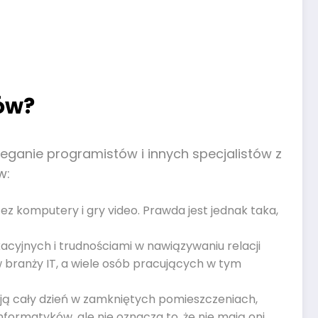
ów?
zeganie programistów i innych specjalistów z
w:
ez komputery i gry video. Prawda jest jednak taka,
acyjnych i trudnościami w nawiązywaniu relacji
w branży IT, a wiele osób pracujących w tym
ją cały dzień w zamkniętych pomieszczeniach,
formatyków, ale nie oznacza to, że nie mają oni