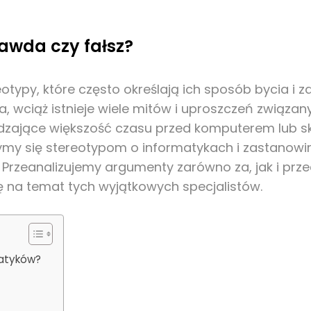
awda czy fałsz?
reotypy, które często określają ich sposób bycia 
wa, wciąż istnieje wiele mitów i uproszczeń związ
ędzające większość czasu przed komputerem lub s
ymy się stereotypom o informatykach i zastanowimy
. Przeanalizujemy argumenty zarówno za, jak i prz
ę na temat tych wyjątkowych specjalistów.
matyków?