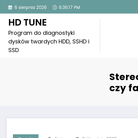
Skip
6 sierpnia 2026
6:36:18 PM
to
content
HD TUNE
Program do diagnostyki
dysków twardych HDD, SSHD i
SSD
Stere
czy f