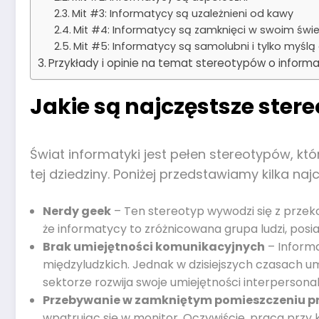
Mit #3: Informatycy są uzależnieni od kawy
Mit #4: Informatycy są zamknięci w swoim świe
Mit #5: Informatycy są samolubni i tylko myślą
Przykłady i opinie na temat stereotypów o inform
Jakie są najczęstsze ste
Świat informatyki jest pełen stereotypów, kt
tej dziedziny. Poniżej przedstawiamy kilka 
Nerdy geek
– Ten stereotyp wywodzi się z przeko
że informatycy to zróżnicowana grupa ludzi, pos
Brak umiejętności komunikacyjnych
– Informa
międzyludzkich. Jednak w dzisiejszych czasach um
sektorze rozwija swoje umiejętności interpersona
Przebywanie w zamkniętym pomieszczeniu prz
wpatrując się w monitor. Oczywiście, praca przy 