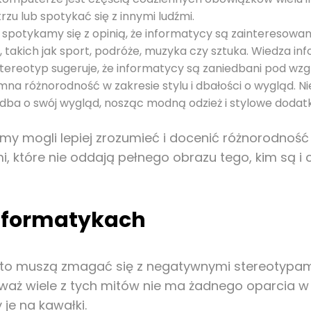
zu lub spotykać się z innymi ludźmi.
spotykamy się z opinią, że informatycy są zainteresowan
 takich jak sport, podróże, muzyka czy sztuka. Wiedza inf
tereotyp sugeruje, że informatycy są zaniedbani pod w
na różnorodność w zakresie stylu i dbałości o wygląd. 
dba o swój wygląd, nosząc modną odzież i stylowe dodatk
y mogli lepiej zrozumieć i docenić różnorodność 
i, które nie oddają pełnego obrazu tego, kim są 
 informatykach
zęsto muszą zmagać się z negatywnymi stereotypami
eważ wiele z tych mitów nie ma żadnego oparcia w 
 je na kawałki.