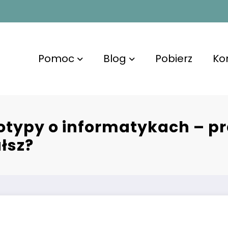
Pomoc
Blog
Pobierz
Ko
otypy o informatykach – 
ałsz?