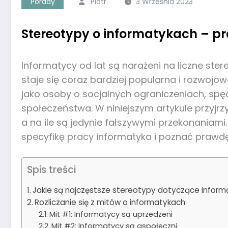
Porady
Piotr
3 Września 2023
Stereotypy o informatykach – pr
Informatycy od lat są narażeni na liczne ste
staje się coraz bardziej popularna i rozwojo
jako osoby o socjalnych ograniczeniach, sp
społeczeństwa. W niniejszym artykule przyjrz
a na ile są jedynie fałszywymi przekonaniami
specyfikę pracy informatyka i poznać prawd
Spis treści
Jakie są najczęstsze stereotypy dotyczące infor
Rozliczanie się z mitów o informatykach
Mit #1: Informatycy są uprzedzeni
Mit #2: Informatycy są aspołeczni