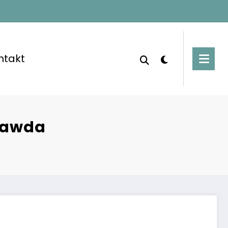
ntakt
prawda