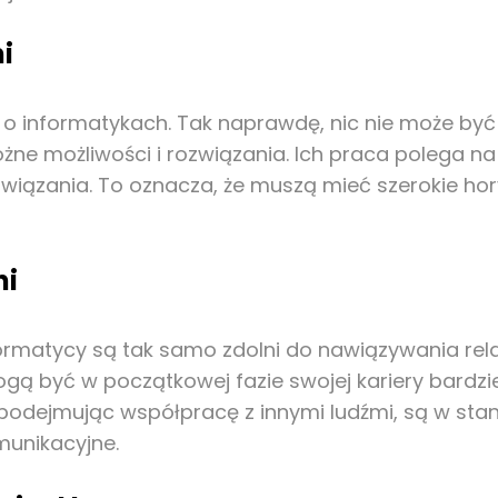
i
w o informatykach. Tak naprawdę, nic nie może być
óżne możliwości i rozwiązania. Ich praca polega n
związania. To oznacza, że muszą mieć szerokie hor
ni
ormatycy są tak samo zdolni do nawiązywania rela
mogą być w początkowej fazie swojej kariery bardzi
, podejmując współpracę z innymi ludźmi, są w st
munikacyjne.