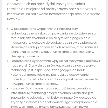
odpowiednich narzędzi dydaktycznych utrudnia
rozwijanie umiejętności praktycznych oraz nie stwarza
możliwości kształtowania nowoczesnego myślenia wśród
uczniów.
W rezultacie, brak wyposażenia i infrastruktury
technologicznej w szkołach przyczynia się do zwiększenia
różnic między szkołami, a co za tym idzie, pogłębiania
nierówności w dostępie do edukacji. Uczniowie z placówek,
które nie posiadają odpowiednich zasobów, mają mniejsze
szanse na zdobycie wiedzy i umiejętności potrzebnych w
dzisiejszym świecie.
Ponadto, brak wyposażenia wpływa na motywację uczniów i
nauczycieli. Dla wielu uczniów korzystanie z nowoczesnych
technologii jest inspirujące i zachęcające do nauki.
Natomiast nauczyciele, nie posiadając odpowiednich
narzędzi, mają utrudnione zadanie w przekazywaniu wiedzy i
rozwijaniu umiejętności uczniów.
Należy zwrócić uwagę na konieczność inwestowania w
infrastrukturę technologiczną w szkołach. Niezbędne jest
zapewnienie odpowiedniej liczby komputerów, dostępu do
szybkiego internetu oraz odpowiedniego oprogramowania.
Tylko w ten sposób można umożliwić uczniom rozwój