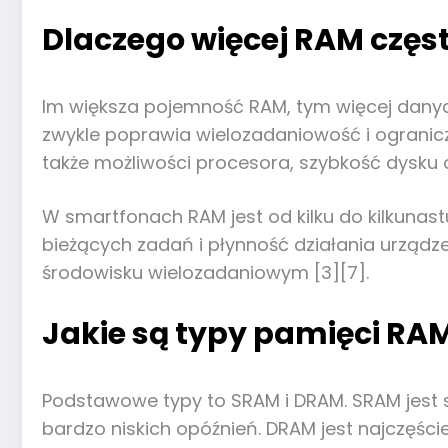
Dlaczego więcej RAM częs
Im większa pojemność RAM, tym więcej dany
zwykle poprawia wielozadaniowość i ogranicza
także możliwości procesora, szybkość dysku
W smartfonach RAM jest od kilku do kilkuna
bieżących zadań i płynność działania urządz
środowisku wielozadaniowym [3][7].
Jakie są typy pamięci RA
Podstawowe typy to SRAM i DRAM. SRAM jest s
bardzo niskich opóźnień. DRAM jest najczęśc