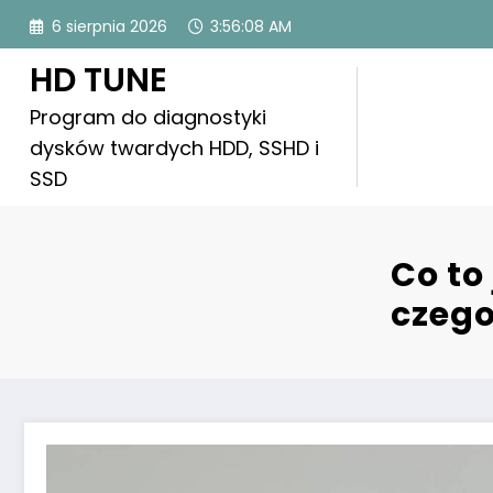
Skip
6 sierpnia 2026
3:56:10 AM
to
content
HD TUNE
Program do diagnostyki
dysków twardych HDD, SSHD i
SSD
Co to
czego