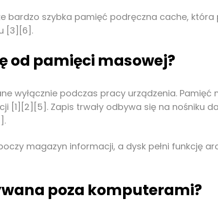
kże bardzo szybka pamięć podręczna cache, która 
 [3][6].
ię od pamięci masowej?
ane wyłącznie podczas pracy urządzenia. Pamięć 
 [1][2][5]. Zapis trwały odbywa się na nośniku 
].
oboczy magazyn informacji, a dysk pełni funkcję 
tywana poza komputerami?