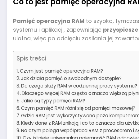
Co to jest pamięć operacyjna RAM
Pamięć operacyjna RAM
to szybka, tymcz
systemu i aplikacji, zapewniając
przyspiesze
ulotna, więc po odcięciu zasilania jej zawartoś
Spis treści
Czym jest pamięć operacyjna RAM?
Jak działa pamięć o swobodnym dostępie?
Do czego służy RAM w codziennej pracy systemu?
Dlaczego więcej RAM często oznacza większą pły
Jakie są typy pamięci RAM?
Czym pamięć RAM różni się od pamięci masowej?
Gdzie RAM jest wykorzystywana poza komputeram
Kiedy dane z RAM znikają i co to oznacza dla użytk
Na czym polega współpraca RAM z procesorem i
Czy istnieje uniwersalna pojemność RAM odpowie