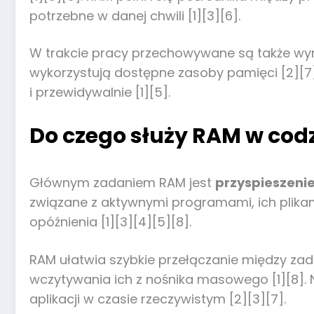
potrzebne w danej chwili [1][3][6].
W trakcie pracy przechowywane są także wyni
wykorzystują dostępne zasoby pamięci [2][7
i przewidywalnie [1][5].
Do czego służy RAM w cod
Głównym zadaniem RAM jest
przyspieszeni
związane z aktywnymi programami, ich plika
opóźnienia [1][3][4][5][8].
RAM ułatwia szybkie przełączanie między za
wczytywania ich z nośnika masowego [1][8]. N
aplikacji w czasie rzeczywistym [2][3][7].