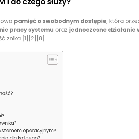
 i do czego służy?
asowa
pamięć o swobodnym dostępie
, która prz
nie pracy systemu
oraz
jednoczesne działanie w
ć znika [1][2][8].
nność?
i?
ownika?
 systemem operacyjnym?
dnia dla każdego?