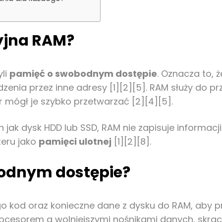
yjna RAM?
li
pamięć o swobodnym dostępie
. Oznacza to,
dzenia przez inne adresy [1][2][5]. RAM służy d
 mógł je szybko przetwarzać [2][4][5].
jak dysk HDD lub SSD, RAM nie zapisuje informacji
teru jako
pamięci ulotnej
[1][2][8].
bodnym dostępie?
o kod oraz konieczne dane z dysku do RAM, aby 
 procesorem a wolniejszymi nośnikami danych, skra