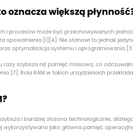
to oznacza większą płynność
ch i procesów może być przechowywanych jednocz
 spowolnienia [1][4]. Nie stanowi to jednak jedy
 oraz optymalizacja systemu i oprogramowania [3]
stu razy szybsza niż pamięć masowa, co odczuwa
enia [7]. Rola RAM w takich urządzeniach przekład
M?
zybsza i bardziej złożona technologicznie, dlate
iej wykorzystywana jako główna pamięć operacyjna