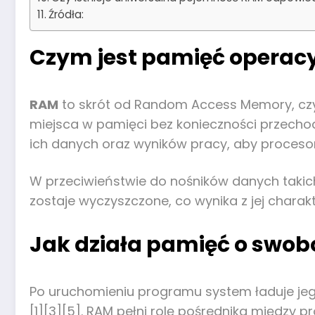
Źródła:
Czym jest pamięć operac
RAM
to skrót od Random Access Memory, czy
miejsca w pamięci bez konieczności przecho
ich danych oraz wyników pracy, aby procesor
W przeciwieństwie do nośników danych takich 
zostaje wyczyszczone, co wynika z jej charak
Jak działa pamięć o swo
Po uruchomieniu programu system ładuje jeg
[1][3][5]. RAM pełni rolę pośrednika między