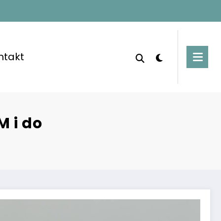
ntakt
M i do