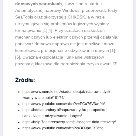
domowych warunkach
, zacznij od restartu i
Automatycznej naprawy Windows, przeprowadź testy
SeaTools oraz skorzystaj z CHKDSK, a w razie
utrzymujących się problemów logicznych wybierz
formatowanie [1][4]. Przy oznakach uszkodzeń
mechanicznych lub elektronicznych przerwij działania,
ponieważ domowa naprawa nie jest możliwa i może
komplikować profesjonalne odzyskiwanie danych [1]
[5]. Uważna eksploatacja i unikanie wstrząsów
pozostają kluczowe dla ograniczenia ryzyka awarii [3].
Źródła:
https://www.morele.net/wiadomosc/jak-naprawic-dysk-
twardy-w-laptopie/18174/
https://www.youtube.com/watch?v=PCa76V3w-YM
https://hddlaboratory.pl/naprawa-dysku-po-upadku-i-
samodzielne-odzyskiwanie-danych/
https://help.7datarecovery.com/pl/seagate-data-recovery/
https://www.youtube.com/watch?v=3O9pe_X3ccg