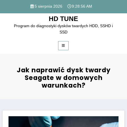
Skip
5 sierpnia 2026
9:28:56 AM
to
content
HD TUNE
Program do diagnostyki dysków twardych HDD, SSHD i
SSD
Jak naprawić dysk twardy
Seagate w domowych
warunkach?