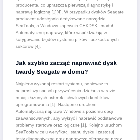
producenta, co upraszcza pierwszą diagnostykę i
naprawę logiczną [1][4]. W przypadku dysków Seagate
producent udostępnia dedykowane narzędzie
SeaTools, a Windows zapewnia CHKDSK i moduł
Automatycznej naprawy, które współdziałają w
korygowaniu błędów systemu plików i uszkodzonych
sektorów [4].
Jak szybko zacząć naprawiać dysk
twardy Seagate w domu?
Najpierw wykonaj restart systemu, ponieważ to
najprostszy sposób przywrócenia działania w razie
mniej złożonych usterek i chwilowych konfliktów
oprogramowania [1]. Następnie uruchom
Automatyczną naprawę Windows z poziomu opcji
zaawansowanych, aby wykryć i naprawić podstawowe
problemy startowe oraz logiczne [1]. Kolejno uruchom
SeaTools w celu weryfikacji stanu dysku i zastosuj
testy diagnostyczne oraz naprawcze oferowane przez