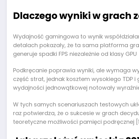
Dlaczego wyniki w grach z
Wydajność gamingowa to wynik współdziałania
detalach pokazały, że ta sama platforma graf
generuje spadki FPS niezależnie od klasy GPU [
Podkręcanie poprawia wyniki, ale wymaga wyd
część strat, jednak kosztem wysokiego TDP i g
wydajności jednowątkowej notowały wyraźnie 
W tych samych scenariuszach testowych ukła
raz potwierdza, że o sukcesie w grach decyduj
teoretyczne możliwości pamięci podręcznej [1