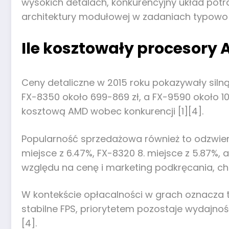
wysokich detalach, konkurencyjny układ pot
architektury modułowej w zadaniach typowo
Ile kosztowały procesory A
Ceny detaliczne w 2015 roku pokazywały silną
FX-8350 około 699-869 zł, a FX-9590 około 10
kosztową AMD wobec konkurencji [1][4].
Popularność sprzedażowa również to odzwierc
miejsce z 6.47%, FX-8320 8. miejsce z 5.87%, a
względu na cenę i marketing podkręcania, ch
W kontekście opłacalności w grach oznacza to
stabilne FPS, priorytetem pozostaje wydajno
[4].