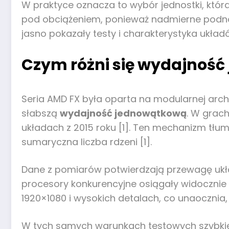
W praktyce oznacza to wybór jednostki, któ
pod obciążeniem, ponieważ nadmierne podnosz
jasno pokazały testy i charakterystyka układó
Czym różni się wydajność 
Seria AMD FX była oparta na modularnej arch
słabszą
wydajność jednowątkową
. W grach
układach z 2015 roku [1]. Ten mechanizm tłum
sumaryczna liczba rdzeni [1].
Dane z pomiarów potwierdzają przewagę ukła
procesory konkurencyjne osiągały widocznie 
1920×1080 i wysokich detalach, co unaocznia, 
W tych samych warunkach testowych szybkie p