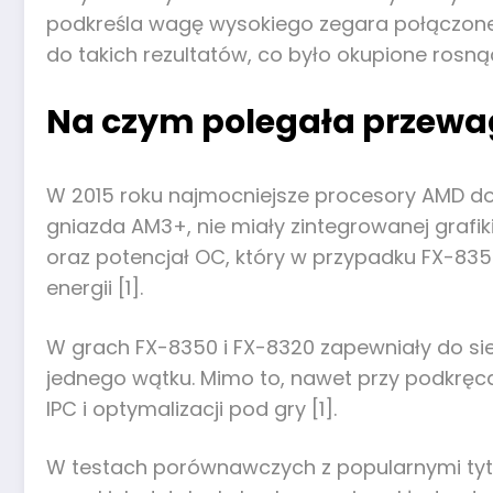
podkreśla wagę wysokiego zegara połączone
do takich rezultatów, co było okupione ros
Na czym polegała przewaga
W 2015 roku najmocniejsze procesory AMD do gi
gniazda AM3+, nie miały zintegrowanej grafik
oraz potencjał OC, który w przypadku FX-83
energii [1].
W grach FX-8350 i FX-8320 zapewniały do si
jednego wątku. Mimo to, nawet przy podkręca
IPC i optymalizacji pod gry [1].
W testach porównawczych z popularnymi tytuł