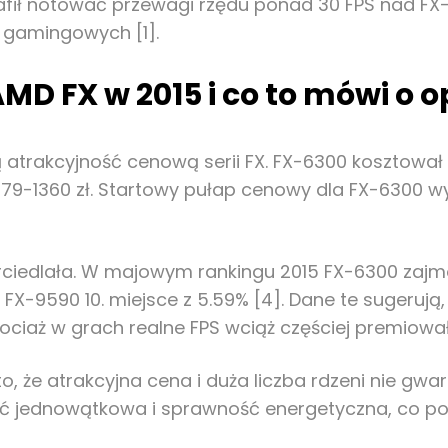
rafił notować przewagi rzędu ponad 30 FPS nad FX
 gamingowych [1].
MD FX w 2015 i co to mówi o 
 atrakcyjność cenową serii FX. FX-6300 kosztował 
79-1360 zł. Startowy pułap cenowy dla FX-6300 wy
iedlała. W majowym rankingu 2015 FX-6300 zajmow
 FX-9590 10. miejsce z 5.59% [4]. Dane te sugerują,
ociaż w grach realne FPS wciąż częściej premiowa
, że atrakcyjna cena i duża liczba rdzeni nie gwar
ść jednowątkowa i sprawność energetyczna, co pok