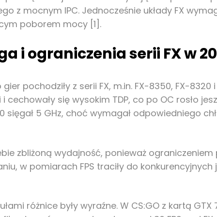
go z mocnym IPC. Jednocześnie układy FX wymaga
nącym poborem mocy [1].
 i ograniczenia serii FX w 20
er pochodziły z serii FX, m.in. FX-8350, FX-8320 i
i i cechowały się wysokim TDP, co po OC rosło jesz
50 sięgał 5 GHz, choć wymagał odpowiedniego chło
ebie zbliżoną wydajność, ponieważ ograniczeniem 
niu, w pomiarach FPS traciły do konkurencyjnych 
ami różnice były wyraźne. W CS:GO z kartą GTX 78