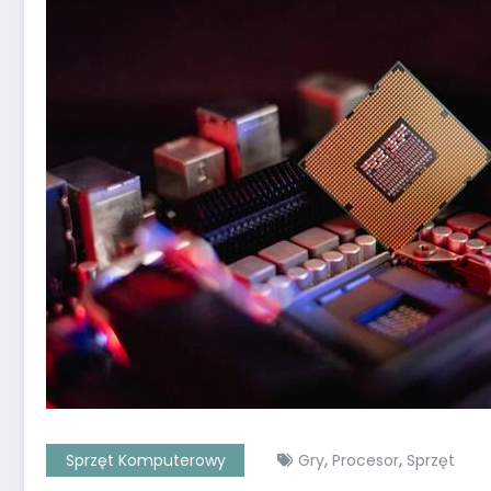
,
,
Sprzęt Komputerowy
Gry
Procesor
Sprzęt