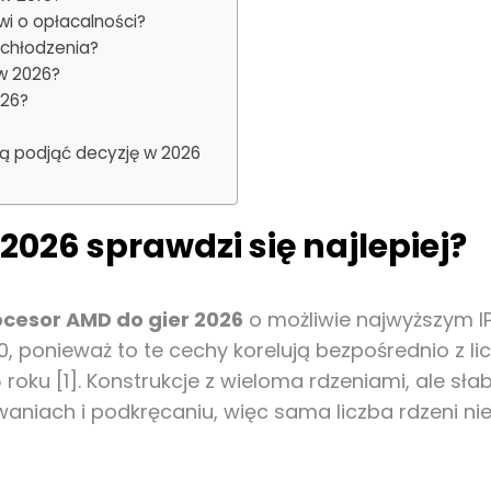
wi o opłacalności?
 chłodzenia?
 w 2026?
026?
ą podjąć decyzję w 2026
2026 sprawdzi się najlepiej?
ocesor AMD do gier 2026
o możliwie najwyższym I
0, ponieważ to te cechy korelują bezpośrednio z li
 roku [1]. Konstrukcje z wieloma rdzeniami, ale s
waniach i podkręcaniu, więc sama liczba rdzeni 