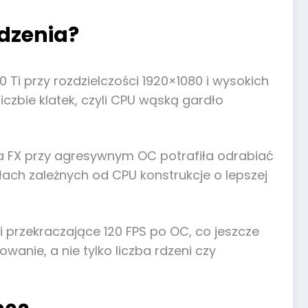
odzenia?
i przy rozdzielczości 1920×1080 i wysokich
czbie klatek, czyli CPU wąską gardło
ia FX przy agresywnym OC potrafiła odrabiać
ułach zależnych od CPU konstrukcje o lepszej
przekraczające 120 FPS po OC, co jeszcze
wanie, a nie tylko liczba rdzeni czy