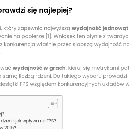
rawdzi się najlepiej?
i, który zapewnia najwyższą
wydajność jednową
anie na papierze [1]. Wniosek ten płynie z twardy
 z konkurencją właśnie przez słabszą wydajność 
.
zować
wydajność w grach
, kieruj się metrykami p
ie samą liczbą rdzeni. Do takiego wyboru prowadzi
ziesiątki FPS względem konkurencyjnych układów 
ej?
dzeni i jak wpływa na FPS?
 w 2015?