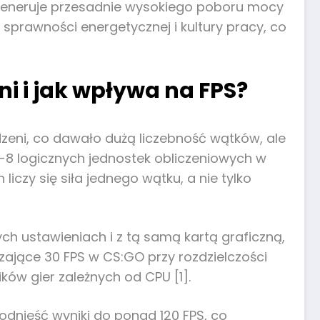
 generuje przesadnie wysokiego poboru mocy
prawności energetycznej i kultury pracy, co
i i jak wpływa na FPS?
dzeni, co dawało dużą liczebność wątków, ale
6-8 logicznych jednostek obliczeniowych w
czy się siła jednego wątku, a nie tylko
h ustawieniach i z tą samą kartą graficzną,
zające 30 FPS w CS:GO przy rozdzielczości
ików gier zależnych od CPU [1].
odnieść wyniki do ponad 120 FPS, co