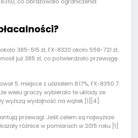
-8350, co obrazowało ograniczenia
opłacalności?
około 385-515 zł, FX-8320 około 559-721 zł,
nosił już 385 zł, co potwierdzało przewagę
ał 5. miejsce z udziałem 8.17%, FX-8350 7.
 że wielu graczy wybierało te układy ze
ły wyższą wydajność na wątek [1][4].
antują przewagi. Jeśli celem są najwyższe
azały różnice w pomiarach w 2015 roku [1]