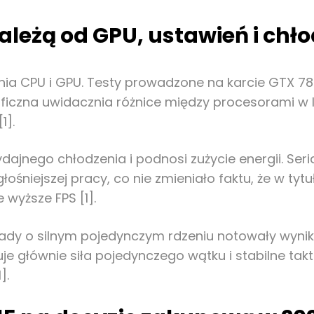
ależą od GPU, ustawień i chł
 CPU i GPU. Testy prowadzone na karcie GTX 780 T
iczna uwidacznia różnice między procesorami w li
1].
ajnego chłodzenia i podnosi zużycie energii. Ser
łośniejszej pracy, co nie zmieniało faktu, że w tyt
wyższe FPS [1].
dy o silnym pojedynczym rdzeniu notowały wyniki 
e głównie siła pojedynczego wątku i stabilne takto
].