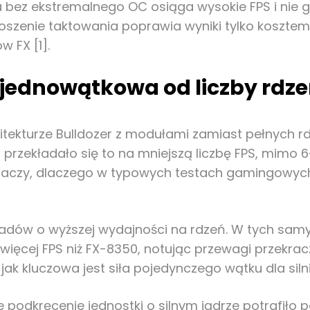
ra bez ekstremalnego OC osiąga wysokie FPS i nie
enie taktowania poprawia wyniki tylko kosztem s
w FX [1].
jednowątkowa od liczby rdzen
itekturze Bulldozer z modułami zamiast pełnych r
 przekładało się to na mniejszą liczbę FPS, mimo 
aczy, dlaczego w typowych testach gamingowych li
dów o wyższej wydajności na rdzeń. W tych samyc
więcej FPS niż FX-8350, notując przewagi przekrac
jak kluczowa jest siła pojedynczego wątku dla siln
odkręcenie jednostki o silnym jądrze potrafiło p