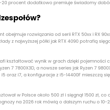
0-20 procent dodatkowo premiuje świadomy dobór 
odzespołów?
t obejmuje rozwiązania od serii RTX 50xx i RX 90x
kłady z najwyższej półki jak RTX 4090 potrafią sięg
trafi kształtować wynik w grach dzięki pojemnośc
Ryzen 7 7800X3D, a nowsze series jak Ryzen 7 980
 oraz i7, a konfiguracje z i5-14400F mieszczą si
tował w Polsce około 500 zł i sięgnął 1500 zł, co
Prognozy na 2026 rok mówią o dalszym ruchu o 10-2