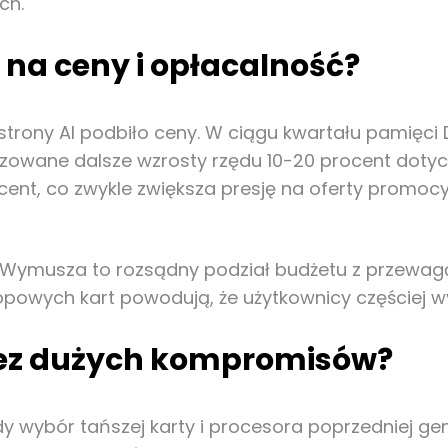
ch.
 na ceny i opłacalność?
trony AI podbiło ceny. W ciągu kwartału pamięci
ozowane dalsze wzrosty rzędu 10-20 procent dotyc
t, co zwykle zwiększa presję na oferty promocyjne
p. Wymusza to rozsądny podział budżetu z przewa
topowych kart powodują, że użytkownicy częściej wy
bez dużych kompromisów?
tedy wybór tańszej karty i procesora poprzedniej gen