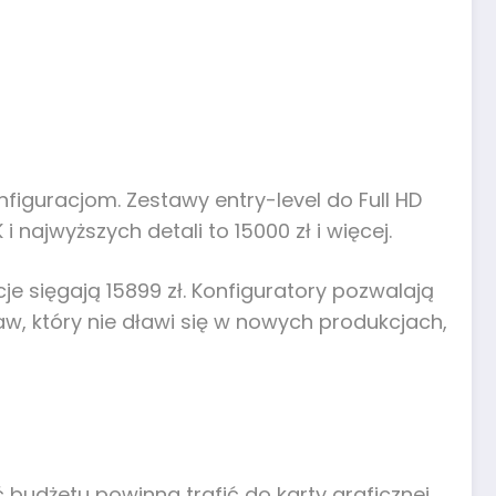
figuracjom. Zestawy entry-level do Full HD
 najwyższych detali to 15000 zł i więcej.
e sięgają 15899 zł. Konfiguratory pozwalają
aw, który nie dławi się w nowych produkcjach,
 budżetu powinna trafić do karty graficznej.