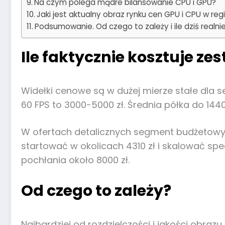
Na czym polega mądre bilansowanie CPU i GPU?
Jaki jest aktualny obraz rynku cen GPU i CPU w reg
Podsumowanie. Od czego to zależy i ile dziś realn
Ile faktycznie kosztuje ze
Widełki cenowe są w dużej mierze stałe dla s
60 FPS to 3000-5000 zł. Średnia półka do 1440p
W ofertach detalicznych segment budżetowy o
startować w okolicach 4310 zł i skalować spe
pochłania około 8000 zł.
Od czego to zależy?
Najbardziej od rozdzielczości i jakości obraz