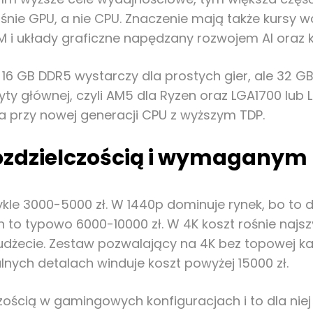
nie GPU, a nie CPU. Znaczenie mają także kursy w
M i układy graficzne napędzany rozwojem AI oraz 
 16 GB DDR5 wystarczy dla prostych gier, ale 32 
ty głównej, czyli AM5 dla Ryzen oraz LGA1700 lub L
a przy nowej generacji CPU z wyższym TDP.
rozdzielczością i wymaganym
ykle 3000-5000 zł. W 1440p dominuje rynek, bo to 
 to typowo 6000-10000 zł. W 4K koszt rośnie najs
dżecie. Zestaw pozwalający na 4K bez topowej karty
lnych detalach winduje koszt powyżej 15000 zł.
zością w gamingowych konfiguracjach i to dla ni