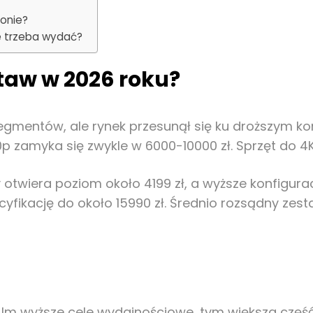
ionie?
ie trzeba wydać?
staw w 2026 roku?
egmentów, ale rynek przesunął się ku droższym kon
 zamyka się zwykle w 6000-10000 zł. Sprzęt do 4K i
twiera poziom około 4199 zł, a wyższe konfiguracj
cyfikację do około 15990 zł. Średnio rozsądny zest
u. Im wyższe cele wydajnościowe, tym większa część