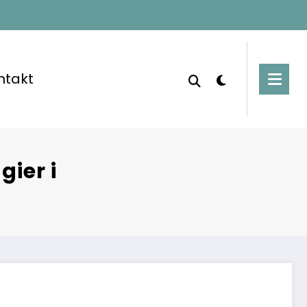
ntakt
gier i