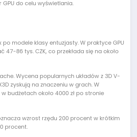
GPU do celu wyświetlania.
x po modele klasy entuzjasty. W praktyce GPU
ać 47-86 tys. CZK, co przekłada się na około
i cache. Wycena popularnych układów z 3D V-
0X3D zyskują na znaczeniu w grach. W
ę w budżetach około 4000 zł po stronie
 oznacza wzrost rzędu 200 procent w krótkim
0 procent.