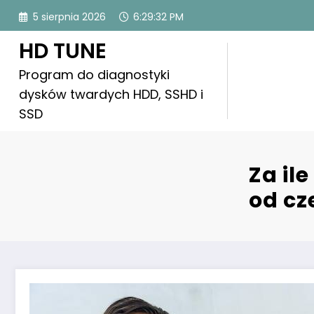
Skip
5 sierpnia 2026
6:29:34 PM
to
content
HD TUNE
Program do diagnostyki
dysków twardych HDD, SSHD i
SSD
Za il
od cz