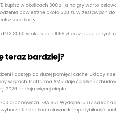
TB kupisz w okolicach 300 zł, a na gry warto celow
hłodzenia powietrzne około 300 zł. W zestawach do 
ółczesne karty.
ju RTX 3050 w okolicach 1089 zł oraz popularnych u
 teraz bardziej?
a rdzeni i dostęp do dużej pamięci cache. Układy z 
ceny w grach. Platforma AM5 daje ścieżkę rozbudo
i 2026 oddają więcej ciepła.
1700 oraz nowsza LGA1851. Wydajne i5 i i7 są kon
 wyborze trzeba kontrolować kompatybilność socke