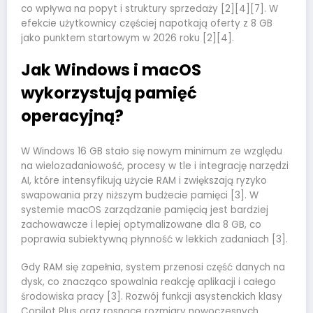
co wpływa na popyt i struktury sprzedaży [2][4][7]. W
efekcie użytkownicy częściej napotkają oferty z 8 GB
jako punktem startowym w 2026 roku [2][4].
Jak Windows i macOS
wykorzystują pamięć
operacyjną?
W Windows 16 GB stało się nowym minimum ze względu
na wielozadaniowość, procesy w tle i integrację narzędzi
AI, które intensyfikują użycie RAM i zwiększają ryzyko
swapowania przy niższym budżecie pamięci [3]. W
systemie macOS zarządzanie pamięcią jest bardziej
zachowawcze i lepiej optymalizowane dla 8 GB, co
poprawia subiektywną płynność w lekkich zadaniach [3].
Gdy RAM się zapełnia, system przenosi część danych na
dysk, co znacząco spowalnia reakcję aplikacji i całego
środowiska pracy [3]. Rozwój funkcji asystenckich klasy
Copilot Plus oraz rosnące rozmiary nowoczesnych