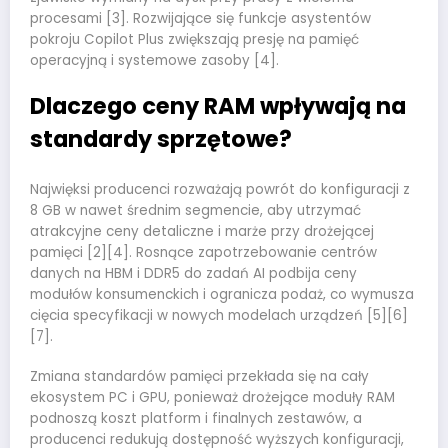
procesami [3]. Rozwijające się funkcje asystentów
pokroju Copilot Plus zwiększają presję na pamięć
operacyjną i systemowe zasoby [4].
Dlaczego ceny RAM wpływają na
standardy sprzętowe?
Najwięksi producenci rozważają powrót do konfiguracji z
8 GB w nawet średnim segmencie, aby utrzymać
atrakcyjne ceny detaliczne i marże przy drożejącej
pamięci [2][4]. Rosnące zapotrzebowanie centrów
danych na HBM i DDR5 do zadań AI podbija ceny
modułów konsumenckich i ogranicza podaż, co wymusza
cięcia specyfikacji w nowych modelach urządzeń [5][6]
[7].
Zmiana standardów pamięci przekłada się na cały
ekosystem PC i GPU, ponieważ drożejące moduły RAM
podnoszą koszt platform i finalnych zestawów, a
producenci redukują dostępność wyższych konfiguracji,