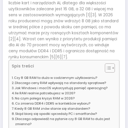
liczbie kart i narzędziach AI, dlatego dla większości
użytkowników zalecane jest 16 GB, a 32 GB i więcej ma
sens w zastosowaniach wymagających [1][3]. W 2026
roku producenci mogą znów wdrożyć 8 GB jako standard
w średniej półce z powodu skoku cen pamięci, co ma
utrzymać marże przy rosnących kosztach komponentów
[2][4]. Wzrost cen wynika z priorytetu produkcji pamięci
dla AI do 70 procent mocy wytwórczych, co winduje
ceny modułów DDR4 i DDR5 i ogranicza dostępność na
rynku konsumenckim [5][6][7].
Spis treści
Czy 8 GB RAM to dużo w codziennym użytkowaniu?
Dlaczego ceny RAM wpływają na standardy sprzętowe?
Jak Windows i macOS wykorzystują pamięć operacyjną?
Ile RAM realnie potrzebujesz w 2026?
Na czym polega kryzys RAM w 2026?
Co zmienia DDR4 i DDR5 w kontekście wyboru?
Kiedy 8 GB RAM znów stanie się standardem?
Skąd biorą się spadki sprzedaży PC i smartfonów?
Dlaczego odpowiedź na pytanie czy 8 GB RAM to dużo jest
zmienna?