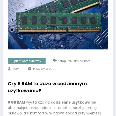
,
,
Sprzęt Komputerowy
Komputer
Pamięć
RAM
Piotr
14 Kwietnia 2026
Czy 8 RAM to dużo w codziennym
użytkowaniu?
8 GB RAM
wystarcza na
codzienne użytkowanie
obejmujące przeglądanie internetu, pocztę i pracę
biurową, ale komfort w Windows spada przy większej