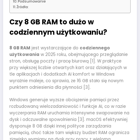
Podsumowanie
Źródła:
Czy 8 GB RAM to dużo w
codziennym użytkowaniu?
8 GB RAM
jest wystarczające do
codziennego
użytkowania
w 2025 roku, obejmującego przeglądanie
stron, obsługę poczty i pracę biurową [1]. W praktyce
przy większej liczbie otwartych kart oraz działających w
tle aplikacjach i dodatkach AI komfort w Windows
wyraźnie maleje, co sprawia, że 16 GB stało się nowym
punktem odniesienia dla płynności [3].
Windows generuje wyższe obciążenie pamięci przez
rozbudowaną wielozadaniowość i funkcje AI, co w razie
wyczerpania RAM uruchamia intensywne swapowanie na
dysk i odczuwalne spowolnienia [3]. macOS efektywniej
dysponuje 8 GB dzięki innej polityce zarządzania
pamięcią, choć także tam większy budżet RAM ogranicza
zjawisko wymiany na dysk przy pracy z wieloma