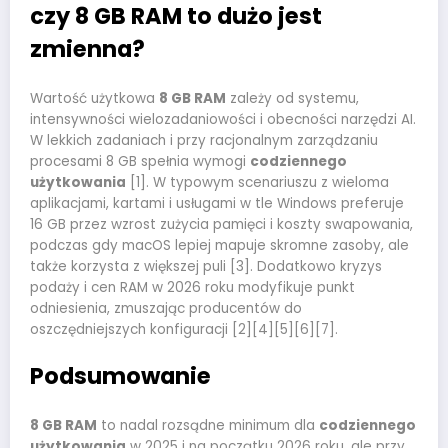
czy 8 GB RAM to dużo jest
zmienna?
Wartość użytkowa
8 GB RAM
zależy od systemu,
intensywności wielozadaniowości i obecności narzędzi AI.
W lekkich zadaniach i przy racjonalnym zarządzaniu
procesami 8 GB spełnia wymogi
codziennego
użytkowania
[1]. W typowym scenariuszu z wieloma
aplikacjami, kartami i usługami w tle Windows preferuje
16 GB przez wzrost zużycia pamięci i koszty swapowania,
podczas gdy macOS lepiej mapuje skromne zasoby, ale
także korzysta z większej puli [3]. Dodatkowo kryzys
podaży i cen RAM w 2026 roku modyfikuje punkt
odniesienia, zmuszając producentów do
oszczędniejszych konfiguracji [2][4][5][6][7].
Podsumowanie
8 GB RAM
to nadal rozsądne minimum dla
codziennego
użytkowania
w 2025 i na początku 2026 roku, ale przy