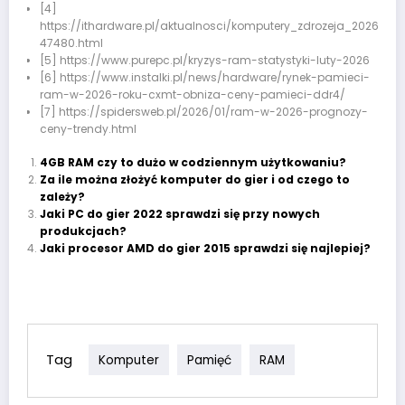
[4]
https://ithardware.pl/aktualnosci/komputery_zdrozeja_2026_i
47480.html
[5] https://www.purepc.pl/kryzys-ram-statystyki-luty-2026
[6] https://www.instalki.pl/news/hardware/rynek-pamieci-
ram-w-2026-roku-cxmt-obniza-ceny-pamieci-ddr4/
[7] https://spidersweb.pl/2026/01/ram-w-2026-prognozy-
ceny-trendy.html
4GB RAM czy to dużo w codziennym użytkowaniu?
Za ile można złożyć komputer do gier i od czego to
zależy?
Jaki PC do gier 2022 sprawdzi się przy nowych
produkcjach?
Jaki procesor AMD do gier 2015 sprawdzi się najlepiej?
Tag
Komputer
Pamięć
RAM