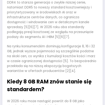
DDR4 to starsza generacja o zwykle niższej cenie,
natomiast DDR5 to nowszy standard kosztowniejszy i
priorytetyzowany w środowiskach AI oraz w
infrastrukturze centrów danych, co ogranicza
dostępność i windowanie cen w detalicznym kanale
sprzedaży [5][6][7]. W 2026 roku oba standardy
podlegają presji kosztowej ze względu na przesunięcie
podaży do segmentu AI i HBM [5][6][7].
Na rynku konsumenckim dominują konfiguracje 8, 16 i 32
GB, jednak wyższe pojemności są szczególnie podatne
na skoki cen, co wynika z kumulacji kosztów kości i marż
w czasie ograniczonej dostępności [5]. To bezpośrednio
przekłada się na niższą ekspozycję bogatszych
wariantów w ofertach producentów [2][4].
Kiedy 8 GB RAM znów stanie się
standardem?
W 2026 roku może nastąpić powrót do 8 GB jako