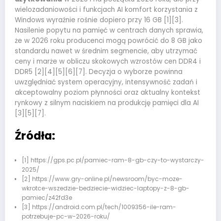
wielozadaniowości i funkcjach AI komfort korzystania z
Windows wyraźnie rośnie dopiero przy 16 GB [1][3].
Nasilenie popytu na pamięć w centrach danych sprawia,
że w 2026 roku producenci mogą powrócić do 8 GB jako
standardu nawet w średnim segmencie, aby utrzymać
ceny i marże w obliczu skokowych wzrostów cen DDR4 i
DDR5 [2][4][5][6][7]. Decyzja o wyborze powinna
uwzględniać system operacyjny, intensywność zadań i
akceptowalny poziom płynności oraz aktualny kontekst
rynkowy z silnym naciskiem na produkcję pamięci dla AI
[3][5][7].
Źródła:
[1] https://gps.pc.pl/pamiec-ram-8-gb-czy-to-wystarczy-
2025/
[2] https://www.gry-online.pl/newsroom/byc-moze-
wkrotce-wszedzie-bedziecie-widziec-laptopy-z-8-gb-
pamiec/z42fd3e
[3] https://android.com.pl/tech/1009356-ile-ram-
potrzebuje-pc-w-2026-roku/