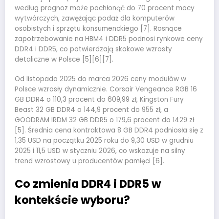
według prognoz może pochłonąć do 70 procent mocy
wytwórczych, zawężając podaż dla komputerów
osobistych i sprzętu konsumenckiego [7]. Rosnące
zapotrzebowanie na HBM4 i DDR5 podnosi rynkowe ceny
DDR4 i DDR5, co potwierdzają skokowe wzrosty
detaliczne w Polsce [5][6][7].
Od listopada 2025 do marca 2026 ceny modułów w
Polsce wzrosły dynamicznie. Corsair Vengeance RGB 16
GB DDR4 o 110,3 procent do 609,99 zł, Kingston Fury
Beast 32 GB DDR4 o 144,9 procent do 955 zł, a
GOODRAM IRDM 32 GB DDR5 o 179,6 procent do 1429 zł
[5]. Średnia cena kontraktowa 8 GB DDR4 podniosła się z
1,35 USD na początku 2025 roku do 9,30 USD w grudniu
2025 i 11,5 USD w styczniu 2026, co wskazuje na silny
trend wzrostowy u producentów pamięci [6].
Co zmienia DDR4 i DDR5 w
kontekście wyboru?