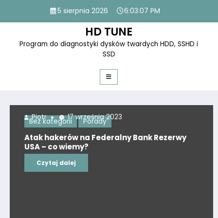
Skip
5 sierpnia 2026
6:03:08 PM
to
content
HD TUNE
Program do diagnostyki dysków twardych HDD, SSHD i
SSD
Piotr
15 września 2023
Bez kategorii
Porady
ank Rezerwy
Uważaj, co udostępniasz na F
Bezpieczeństwo i prywatność 
społecznościowych
Czytaj dalej