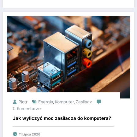
Piotr
Energia
Komputer
Zasilacz
,
,
0 Komentarze
Jak wyliczyć moc zasilacza do komputera?
11 Lipca 2026